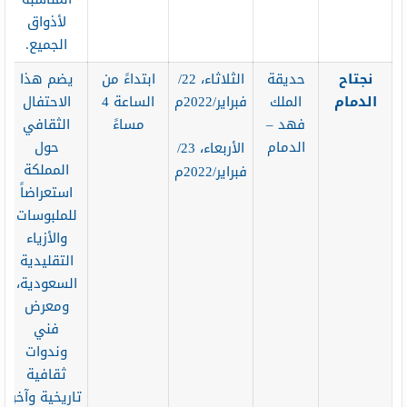
لأذواق
الجميع.
نجتاح
حديقة
الثلاثاء، 22/
ابتداءً من
يضم هذا
الدمام
الملك
فبراير/2022م
الساعة 4
الاحتفال
فهد –
مساءً
الثقافي
الدمام
حول
الأربعاء، 23/
المملكة
فبراير/2022م
استعراضاً
للملبوسات
والأزياء
التقليدية
السعودية،
ومعرض
فني
وندوات
ثقافية
تاريخية وآخر