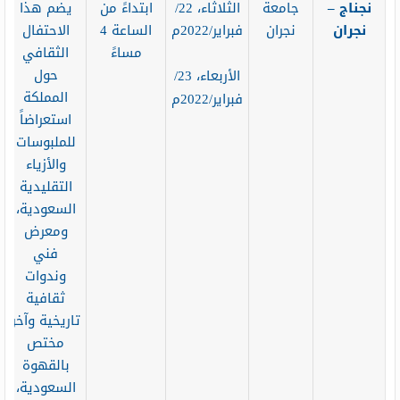
نجناج –
جامعة
الثلاثاء، 22/
ابتداءً من
يضم هذا
نجران
نجران
فبراير/2022م
الساعة 4
الاحتفال
مساءً
الثقافي
حول
الأربعاء، 23/
المملكة
فبراير/2022م
استعراضاً
للملبوسات
والأزياء
التقليدية
السعودية،
ومعرض
فني
وندوات
ثقافية
تاريخية وآخر
مختص
بالقهوة
السعودية،