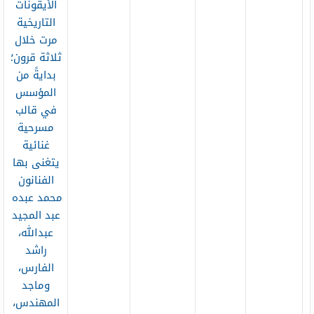
الأيقونات
التاريخية
مرت خلال
ثلاثة قرون؛
بدايةً من
المؤسس
في قالب
مسرحية
غنائية
يتغنى بها
الفنانون
محمد عبده،
عبد المجيد
عبدالله،
راشد
الفارس،
وماجد
المهندس،