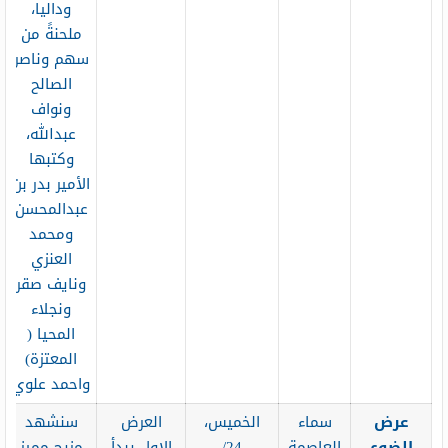
وداليا،
ملحنةً من
سهم وناصر
الصالح
ونواف
عبدالله،
وكتبها
الأمير بدر بن
عبدالمحسن
ومحمد
العنزي
ونايف صقر
ونجلاء
المحيا (
المعتزة)
واحمد علوي
عرض
سماء
الخميس،
العرض
سنشهد
الضوء
العاصمة
24/
الاول يبدأ
مزيج مميز