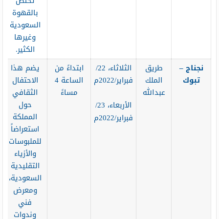
تختص
بالقهوة
السعودية
وغيرها
الكثير.
نجناج –
طريق
الثلاثاء، 22/
ابتداءً من
يضم هذا
تبوك
الملك
فبراير/2022م
الساعة 4
الاحتفال
عبدالله
مساءً
الثقافي
حول
الأربعاء، 23/
المملكة
فبراير/2022م
استعراضاً
للملبوسات
والأزياء
التقليدية
السعودية،
ومعرض
فني
وندوات