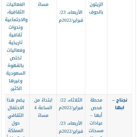
الزيتون
مساءً
الفعاليات
بالجوف
الثقافية،
الأربعاء، 23/
والاجتماعية،
فبراير/2022م
وندوات
ثقافية
تاريخية
وفعاليات
تختص
بالقهوة
السعودية
وغيرها
الكثير.
نجناج –
محطة
الثلاثاء، 22/
ابتداءً من
يضم هذا
ابها
فحص
فبراير/2022م
الساعة 4
الاحتفال
أبها –
مساءً
الثقافي
عيادات
حول
الأربعاء، 23/
مسحات
المملكة
فبراير/2022م