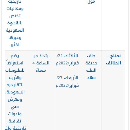
مول
تاريخية
وفعاليات
تختص
بالقهوة
السعودية
وغيرها
الكثير.
نجناج –
خلف
الثلاثاء، 22/
ابتداءً من
يضم
الطائف
حديقة
فبراير/2022م
الساعة 4
استعراضاً
الملك
مساءً
للملبوسات
فهد
والأزياء
الأربعاء، 23/
التقليدية
فبراير/2022م
السعودية،
ومعرض
فني
وندوات
ثقافية
تاريخية وآخر