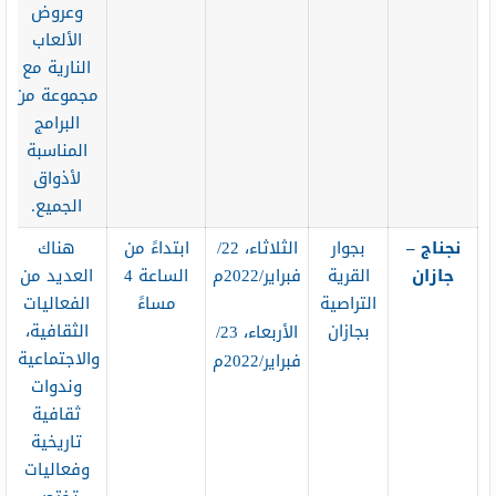
وعروض
الألعاب
النارية مع
مجموعة من
البرامج
المناسبة
لأذواق
الجميع.
نجناج –
بجوار
الثلاثاء، 22/
ابتداءً من
هناك
جازان
القرية
فبراير/2022م
الساعة 4
العديد من
التراصية
مساءً
الفعاليات
بجازان
الثقافية،
الأربعاء، 23/
والاجتماعية،
فبراير/2022م
وندوات
ثقافية
تاريخية
وفعاليات