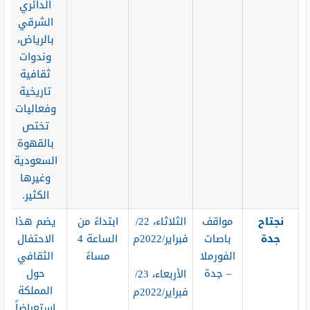
الدائري
الشرقي
بالرياض،
وندوات
ثقافية
تاريخية
وفعاليات
تختص
بالقهوة
السعودية
وغيرها
الكثير.
نجتاح
مواقف
الثلاثاء، 22/
ابتداءً من
يضم هذا
جدة
باصات
فبراير/2022م
الساعة 4
الاحتفال
الفورملا
مساءً
الثقافي
– جدة
حول
الأربعاء، 23/
المملكة
فبراير/2022م
استعراضاً