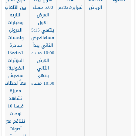
الرياض
فبراير/2022م
5:00 مساء
بين الألعاب
العرض
النارية
الاول
وطيارات
ينتهي 5:15
الدرونز،
مساءالعرض
ولمسات
الثاني يبدأ
ساحرة
10:00 مساء
تصنعها
العرض
المؤثرات
الثاني
الضوئية؛
ينتهي
سنعيش
10:30 مساء
معاً لحظات
مميزة
نشاهد
فيها 10
لوحات
تتناغم مع
أصوات