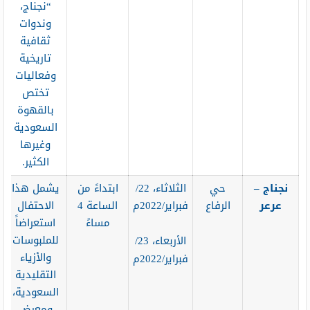
“نجناج،
وندوات
ثقافية
تاريخية
وفعاليات
تختص
بالقهوة
السعودية
وغيرها
الكثير.
نجناج –
حي
الثلاثاء، 22/
ابتداءً من
يشمل هذا
عرعر
الرفاع
فبراير/2022م
الساعة 4
الاحتفال
مساءً
استعراضاً
للملبوسات
الأربعاء، 23/
والأزياء
فبراير/2022م
التقليدية
السعودية،
ومعرض