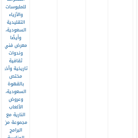
للملبوسات
والأزياء
التقليدية
السعودية،
وأيضًا
معرض فني
وندوات
ثقافية
تاريخية وآخر
مختص
بالقهوة
السعودية،
وعروض
الألعاب
النارية مع
مجموعة من
البرامج
المناسبة