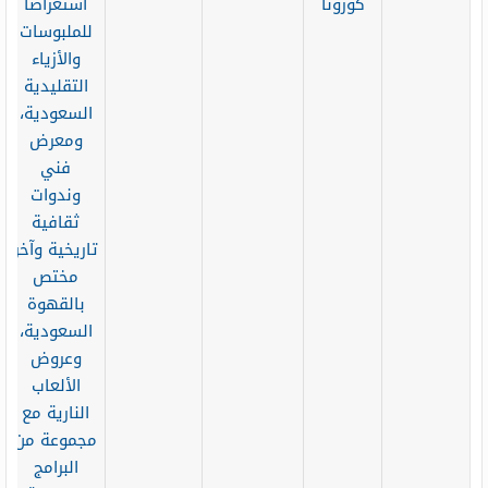
كورونا
استعراضاً
للملبوسات
والأزياء
التقليدية
السعودية،
ومعرض
فني
وندوات
ثقافية
تاريخية وآخر
مختص
بالقهوة
السعودية،
وعروض
الألعاب
النارية مع
مجموعة من
البرامج