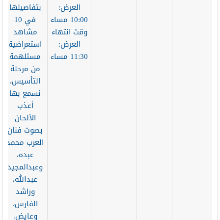
العرض:
بتفاصيلها
10:00 مساء
في 10
وقت انتهاء
مشاهد
العرض:
استعراضية
11:30 مساء
مستلهمة
من مرحلة
التأسيس،
نسمع بها
أعذب
الألحان
بصوت فنان
العرب محمد
عبده،
وعبدالمجيد
عبدالله،
وراشد
الفارس،
وعايض.