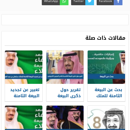
WhatsApp
Twitter
Facebook
مقالات ذات صلة
بحث عن البيعة
تقرير حول
تعبير عن تجديد
الثامنة للملك
ذكرى البيعة
البيعة الثامنة
سلمان pdf
الخامسة لخادم
للملك سلمان
جاهز للطباعة
الحرمين
بن عبد العزيز
الشريفين pdf
doc