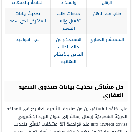
الرهن
والسداد
الخاصة بالدفعات
طلب فك الرهن
خدمات طلب
تحديث بيانات
تفعيل وإلغاء
المقترض لدى سمه
الحسم
المستشار العقاري
الاستعلام عن
حجز المواعيد
حالة الطلب
الخاص بالأحكام
النهائية
حل مشاكل تحديث بيانات صندوق التنمية
العقاري
على كافّة المُستفيدين من صندوق التّنمية العقاريّ في المملكة
العربيّة السّعوديّة إرسال رسالة إلى عنوان البريد الإلكترونيّ
info_it@redf.gov.sa
عند مُواجهة أيّة مشكلات تتعلّق بتحديث
بياناتهم، ولا بُدّ من تضمين عدّة معلومات أساسيّة في هذه