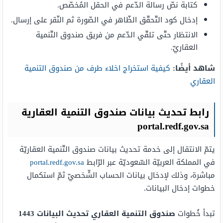
كتابة نصّ رسالة الدّعم في الحقل المُخصّص.
إدخال كود التّحقّق الظّاهر في الصّورة ثم النّقر على إرسال.
الانتظار حتّى تلقّي الدّعم من فريق صندوق التّنمية
العقاريّ.
شاهد أيضًا:
كيفية استخراج اخلاء طرف من صندوق التنمية
العقاري
رابط تحديث بيانات صندوق التنمية العقارية
portal.redf.gov.sa
يتمّ الانتقال إلى خدمة تحديث بيانات صندوق التّنمية العقاريّة
في المملكة العربيّة السّعوديّة عبر الرّابط
portal.redf.gov.sa
مباشرة، وذلك لإدخال بيانات الحساب الشّخصيّ ثمّ استكمال
خطوات إدخال البيانات.
تبدأ خُطوات
صندوق التنمية العقاري تحديث البيانات 1443