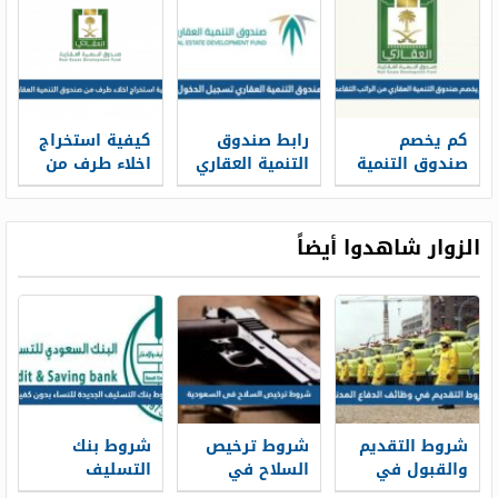
كم يخصم
رابط صندوق
كيفية استخراج
صندوق التنمية
التنمية العقاري
اخلاء طرف من
العقاري من
تسجيل الدخول
صندوق التنمية
الراتب التقاعدي
العقاري
الزوار شاهدوا أيضاً
شروط التقديم
شروط ترخيص
شروط بنك
والقبول في
السلاح في
التسليف
وظائف الدفاع
السعودية 1448
الجديدة 1448