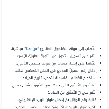
الذّهاب إلى موقع الصّندوق العقاريّ “
من هنا
” مباشرة.
النّقر على تسجيل الدّخول من الزّاوية العلويّة اليُسرى.
الضّغط على إنشاء حساب من تبويب تسجيل الدّخول.
إدخال رقم السجلّ المدنيّ في الحقل المُخصّص لذلك.
استخدام القوائم المُنسدلة لتحديد تاريخ الميلاد.
كتابة رمز التّحقّق الذي يظهر في الصّورة بشكل صحيح.
النّقر على زرّ التّحقّق من البيانات.
كتابة رقم الجوّال ثمّ إدخال عنوان البريد الإلكترونيّ.
تأكيد عنوان البريد الإلكترونيّ لصاحب الحساب الجديد.