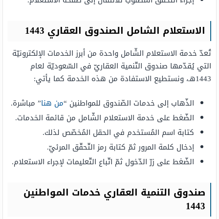
إجراء التّحقّق المطلوب للانتقال إلى صفحة الاستعلام.
الاستعلام الشامل الصندوق العقاري 1443
تُعدّ خدمة الاستعلام الشّامل واحدة من أبرز الخدمات الإلكترونيّة
التي يُقدّمها صندوق التّنمية العقاريّ في السّعوديّة لعام
1443هـ، ونستطيع الاستفادة من هذه الخدمة كما يأتي:
الذّهاب إلى خدمات الصّندوق للمواطنين “
من هنا
” مباشرة.
الضّغط على خدمة الاستعلام الشّامل من قائمة الخدمات.
كتابة اسم المُستخدم في الحقل المُخصّص لذلك.
إدخال كلمة المرور ثمّ كتابة رمز التّحقّق المرئيّ.
الضّغط على زرّ الدّخول ثمّ اتّباع التّعليمات لإجراء الاستعلام.
صندوق التنمية العقاري خدمات المواطنين
1443