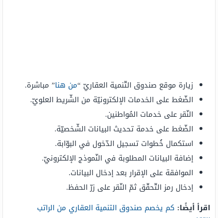
زيارة موقع صندوق التّنمية العقاريّ “
من هنا
” مباشرة.
الضّغط على الخدمات الإلكترونيّة من الشّريط العلويّ.
النّقر على خدمات المُواطنين.
الضّغط على خدمة تحديث البيانات الشّخصيّة.
استكمال خُطوات تسجيل الدّخول في البوّابة.
إضافة البيانات المطلوبة في النّموذج الإلكترونيّ.
الموافقة على الإقرار بعد إدخال البيانات.
إدخال رمز التّحقّق ثمّ النّقر على زرّ الحفظ.
اقرأ أيضًا:
كم يخصم صندوق التنمية العقاري من الراتب