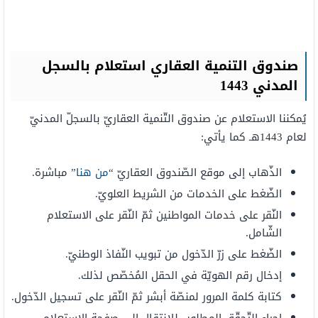
صندوق التنمية العقاري استعلام بالسجل
المدني 1443
يُمكننا الاستعلام عن صندوق التّنمية العقاريّ بالسجلّ المدنيّ
لعام 1443هـ كما يأتي:
الذّهاب إلى موقع الصّندوق العقاريّ “
من هنا
” مباشرة.
الضّغط على الخدمات من الشريط العلويّ.
النّقر على خدمات المواطنين ثمّ النّقر على الاستعلام
الشّامل.
الضّغط على زرّ الدّخول من تبويب النّفاذ الوطنيّ.
إدخال رقم الهويّة في الحقل المُخصّص لذلك.
كتابة كلمة المرور لمنصّة أبشر ثمّ النّقر على تسجيل الدّخول.