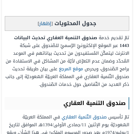
جدول المحتويات
[
إظهار
]
تمّ تقديم خدمة
صندوق التنمية العقاري تحديث البيانات
1443
عبر الموقع الإلكترونيّ الرّسميّ للصّندوق على شبكة
الانترنت ليتمكّن المُستفيدون من تحديث بياناتهم في الموعد
المُحدّد وضمان عدم التعرّض لأيّة من المشاكل في الاستفادة من
برامج الصّندوق، ويحرص
موقع المرجع
على بيان طريقة تحديث
صندوق التّنمية العقاري في المملكة العربيّة السّعوديّة إلى جانب
ذكر العديد من التّفاصيل حول خدمات الصّندوق.
صندوق التنمية العقاري
تمّ تأسيس
صندوق التّنمية العقاري
في المملكة العربيّة
السّعوديّة يوم الإثنين 11/جمادى الأولى/1394هـ الموافق لتاريخ
1/يوليو/1974م بعد صدور المرسوم الملكيّ في هذا الشأن، ويقع