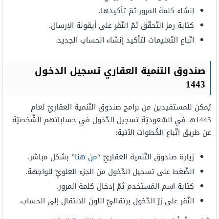
إنشاء كلمة المرور ثمّ تأكيدها.
كتابة رمز التّحقّق ثمّ النّقر على أيقونة الإرسال.
اتّباع التّعليمات لتأكيد إنشاء الحساب الجديد.
صندوق التنمية العقاري تسجيل الدخول
1443
يُمكن للمستفيدين من برامج صندوق التّنمية العقاريّ لعام
1443هـ في السّعوديّة تسجيل الدّخول في حساباتهم الشّخصيّة
عن طريق اتّباع الخُطوات الآتية:
زيارة صندوق التّنمية العقاريّ “
من هنا
” بشكل مباشر.
الضّغط على تسجيل الدّخول من الجزء العلويّ للواجهة.
كتابة اسم المُستخدم ثمّ إدخال كلمة المرور.
النّقر على زرّ الدّخول برتقاليّ اللون للانتقال إلى الحساب.