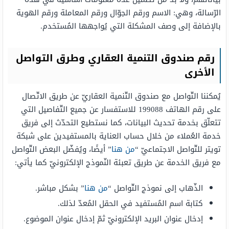
الرّسالة، وهي: الاسم ورقم الجوّال ورقم المعاملة ورقم الهوية
بالإضافة إلى وصف المشكلة التي يُواجهها المُستخدم.
رقم صندوق التنمية العقاري وطرق التواصل
الأخرى
يُمكننا التّواصل مع صندوق التّنمية العقاريّ عن طريق الاتّصال
على رقم الهاتف 199088 للاستفسار عن جميع التّفاصيل التي
تتعلّق بخدمة تحديث البيانات، كما نستطيع التحدّث إلى فريق
خدمة العُملاء من خلال حساب العناية بالمستفيدين على شبكة
تويتر للتّواصل الاجتماعيّ “
من هنا
” أيضًا، ويُفضّل البعض التّواصل
مع فريق الخدمة عن طريق تعبئة النّموذج الإلكترونيّ كما يأتي:
الذّهاب إلى نموذج التّواصل “
من هنا
” بشكل مباشر.
كتابة اسم المُستفيد في الحقل المُعدّ لذلك.
إدخال عنوان البريد الإلكترونيّ ثمّ إدخال عنوان الموضوع.