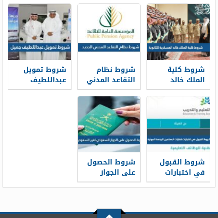
المدني 1448
للنساء بدون
كفيل
شروط كلية
شروط نظام
شروط تمويل
الملك خالد
التقاعد المدني
عبداللطيف
العسكرية
الجديد 1448
جميل 1448
للثانوية 1448
شروط القبول
شروط الحصول
في اختبارات
على الجواز
كفايات
السعودي لغير
المعلمين
السعوديين 1448
للرخصة المهنية
1448