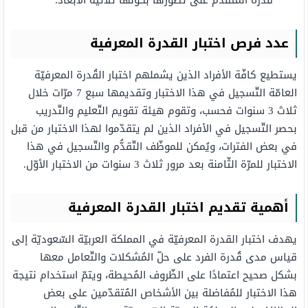
قُدرة المُتقدّم على تصوّرها بكونها ثلاثيّة الأبعاد.
عدد فرص اختبار القدرة المعرفية
يستطيع كافّة الأفراد الذين يشملهم اختبار القُدرة المعرفيّة
العامّة التّسجيل في هذا الاختبار وتقديمها سبع 7 مرّات خلال
ثلاث 3 سنوات فحسب، وتقوم هيئة تقويم التّعليم والتّدريب
بحصر التّسجيل في الأفراد الذين لم يتقدّموا لهذا الاختبار من قبل
في بعض الفترات، ويُمكن للموظّف التّقدُّم والتّسجيل في هذا
الاختبار للمرّة الثّامنة بعد مرور ثلاث 3 سنوات من الاختبار الأوّل.
أهمية تقديم اختبار القدرة المعرفية
يهدف اختبار القدرة المعرفيّة في المملكة العربيّة السّعوديّة إلى
قياس مدى قُدرة الفرد على حلّ المُشكلات والتّعامل معها
بشكل صحيح اعتمادًا على الظّروف المُحيطة، ويتمّ استخدام نتيجة
هذا الاختبار للمُفاضلة بين الأشخاص المُتقدّمين على بعض