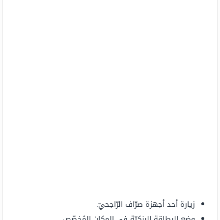
زيارة أحد أجهزة صرّاف الرّاجحيّ.
وضع البطاقة البنكيّة في المكان المُخصّص.