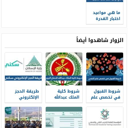
ما هي مواعيد
اختبار القدرة
المعرفية
2022/1444
الزوار شاهدوا أيضاً
شروط القبول
شروط كلية
طريقة الحجز
في تخصص علم
الملك عبدالله
الإلكتروني
النفس ونسب
للدفاع الجوي
سكني 1448
القبول 1448
1448 ونسب
وشروط الحجز
القبول