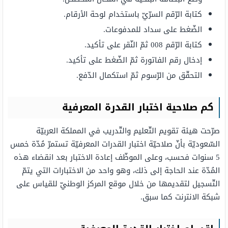
كتابة الرّقم السرّيّ باستخدام لوحة الأرقام.
الضّغط على سداد للمدفوعات.
كتابة الرّقم 008 ثمّ النّقر على تأكيد.
إدخال رقم الفاتورة ثمّ الضّغط على تأكيد.
التحقّق من الرّسوم ثمّ استكمال الدّفع.
كم صلاحية اختبار القدرة المعرفية
صرّحت هيئة تقويم التّعليم والتّدريب في المملكة العربيّة
السّعوديّة بأنّ صلاحيّة اختبار القدرات المعرفيّة تستمرّ مُدّة خمس
5 سنوات فحسب، وعلى الموظّف إعادة الاختبار بعد انقضاء هذه
المُدّة عند الحاجة إلى ذلك، وهو واحد من الاختبارات التي يتمّ
التّسجيل لتقديمها من خلال موقع المركز الوطنيّ للقياس على
شبكة الانترنت كما سبق.