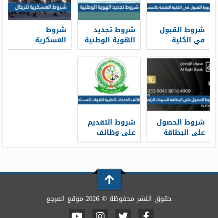
شروط القبول
شروط تجديد
شروط
في الكلية
الهوية الوطنية
العسكرية
التقنية بالاحساء
1448 قبل
للرجال 1448
1448 ونسب
انتهائها
القبول
شروط الحصول
شروط التقديم
على البطاقة
على وظائف
السوداء
الخدمات الطبية
الراجحي 1448
للقوات
المسلحة 1448
حقوق النشر محفوظة © 2026 موقع المرجع