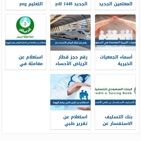
المعلمين الجديد
الجديد 1448 pdf
التعليم png
1448
الجديد 1448
أسماء الجمعيات
رقم حجز قطار
استعلام عن
الخيرية
الرياض الأحساء
معاملة في
المعتمدة في
سار محطة
الامارة الرياض
السعودية
القطار الموحد
برقم الهوية
1448
1448
2026/1448
بنك التسليف
استعلام عن
الاستفسار عن
تقرير طبي
باقي الأقساط
برقم الهوية
برقم الهوية
1448