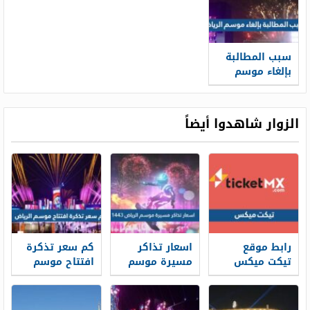
سبب المطالبة
بإلغاء موسم
الرياض
الزوار شاهدوا أيضاً
رابط موقع
اسعار تذاكر
كم سعر تذكرة
تيكت ميكس
مسيرة موسم
افتتاح موسم
منصة حجز تذاكر
الرياض 1447
الرياض 2026
حفلات موسم
الرياض 1448