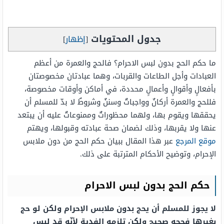
جدول المحتويات
[
إظهار
]
ما حكم الحج بدون لبس الاحرام؟ فالحج والعمرة من أعظم
العبادات وأجل الطاعات والقربات، وهما عبادتان مخصوصتان
بأفعالٍ وأقوالٍ وأعمالٍ محددة، في أماكن وأوقات مخصوصة،
فللحج والعمرة أركانٌ وواجباتٌ وسننٌ وشروطٌ لا بدّ للمسلم أن
يحققها ويقوم بها، ولهما محظوراتٌ وممنوعاتٌ عليه أن يبتعد
عنها ولا يقربها، وذلك لضمان صحة عبادته وقبولها، ويهتم
موقع المرجع
عبر هذا المقال ببيان حكم الحج من دون ملابس
الإحرام، وتوضيح الأحكام المترتبة على ذلك.
حكم الحج بدون لبس الاحرام
لا يجوز للمسلم أن يحج بدون ملابس الإحرام ولكن لو حج
بغيرها فحجه صحيح ولكن تلزمه الفدية لأنّه قد لبس