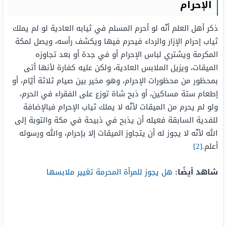
الإحرام
ذكر أهل العلم أنّه لو أحرم المسلم في ثيابه العادية لو لم يملك
ثياب إحرام الإزار والرداء فيحرم فيها ويكشف رأسه، ويصل لمكة
المكرمة ويشتري لباس الإحرام أو في جدة أو بعد تجاوزه
الميقات، ويزيل الملابس العادية، ولكن عليه كفارة لأنها أتى
بمحظور من محظورات الإحرام، وهو مخير بين صيام ثلاثة أيّام، أو
إطعام ستة مساكين، أو ذبح شاة توزع على الفقراء في الحرم،
ولو لم يحرم من الميقات لأنّه لا يملك ثياب الإحرام فبالإضافة
للفدية السابقة فعيله أن يذبح في ذبيحة في مكة والتوبة إلى
الله لأنّه لا يجوز له أن يتجاوز الميقات إلا بإحرام، والله ورسوله
أعلم.
[2]
شاهد أيضًا:
هل يجوز للمرأة المحرمة تغيير ملابسها