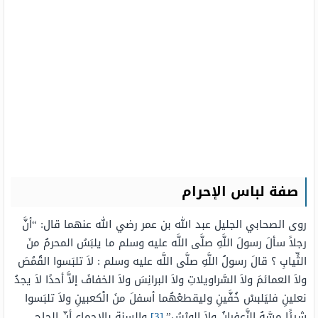
صفة لباس الإحرام
روى الصحابي الجليل عبد الله بن عمر رضي الله عنهما قال: “أنَّ
رجلاً سألَ رسولَ اللَّهِ صلَّى اللَّه عليه وسلم ما يلبَسُ المحرمُ منَ
الثِّيابِ ؟ قالَ رسولُ اللَّهِ صلَّى اللَّه عليه وسلم : لاَ تلبَسوا القُمُصَ
ولاَ العمائمَ ولاَ السَّراويلاتِ ولاَ البرانِسَ ولاَ الخفافَ إلاَّ أحدًا لاَ يجدُ
نعلينِ فليَلبسْ خُفَّينِ وليقطعْهُما أسفلَ منَ الْكعبينِ ولاَ تلبَسوا
شيئًا مسَّهُ الزَّعفرانُ ولاَ الورْسُ”.
[3]
والسنة بالإجماع أنّ الحاج