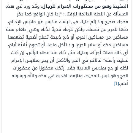
المخيط وهو من محظورات الإحرام للرجال
، وقد ورد في هذه
المسألة عن اللجنة الدائمة للإفتاء: “إذا كان الواقع كما ذكر
فحجك صحيح ولا إثم عليك في لبسك ملابس غير ملابس الإحرام،
دفعا للحرج عن نفسك، ولكن تلزمك فدية لذلك وهي إطعام ستة
مساكين من مساكين الحرم، أو ذبح ذبيحة تصلح أضحية تطعمها
مساكين مكة أو سائر الحرم، ولا تأكل منها، أو تصوم ثلاثة أيام،
أي ذلك فعلت أجزأك، وعليك مثل ذلك عند غطاء الرأس، إن كنت
غطيت رأسك” فالأتم في الحج والأكمل أن يحج بملابس الإحرام
لكنه لو حج بملابس العادية فقد ارتكب محظورًا من محظورات
الحج وهو لبس المخيط، وتلزمه الفدية في مكة والله ورسوله
أعلم.
[1]