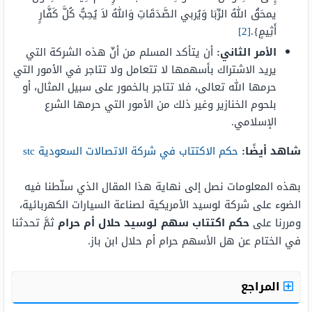
يمحَقُ اللهُ الرِّبَا وَيُربي الصَّدَقَاتِ وَاللهُ لاَ يُحِبُّ كُلَّ كَفَّارٍ
أَثِيمٍ}.
[2]
الأمر الثاني:
أن يتأكد المسلم من أنّ هذه الشركة التي
يريد الاشتراك بأسهمها لا تتعامل ولا تتاجر في الأمور التي
حرمها الله تعالى، فلا تتاجر بالخمور على سبيل المثال، أو
بلحوم الخنازير وغير ذلك من الأمور التي حرمها الشرع
الإسلامي.
شاهد أيضًا:
حكم الاكتتاب في شركة الاتصالات السعودية stc
بهذه المعلومات نصل إلى نهاية هذا المقال الذي سلّطنا فيه
الضوء على شركة لوسيد الأمريكية لصناعة السيارات الكهربائية،
ومررنا على
حكم اكتتاب سهم لوسيد حلال أم حرام
ثمَّ تحدثنا
في الختام عن هل الأسهم حرام أم حلال ابن باز.
المراجع