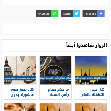
WhatsApp
Twitter
Facebook
الزوار شاهدوا أيضاً
هل يجوز
ما حكم صيام
هل يجوز صوم
التهنئة بالعام
رأس السنة
عاشوراء بدون
الهجري الجديد
الهجرية
نية ابن عثيميين
1448