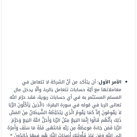
الأمر الأول:
أن يتأكد من أنّ الشركة لا تتعامل في
معاملاتها مع أيّة حسابات تتعامل بالربا، وألّا يدخل مال
المسلم المستثمر به في أي حسابات ربوية، فقد حرّم الله
تعالى الربا في قوله في سورة البقرة: {الَّذِينَ يَأكُلُونَ الرِّبَا
لاَ يَقُومُونَ إِلاَّ كَمَا يَقُومُ الَّذِي يَتَخَبَّطُهُ الشَّيطَانُ مِنَ المَسِّ
ذَلِكَ بِأَنَّهُم قَالُوا إِنَّمَا البَيعُ مِثلُ الرِّبَا وَأَحَلَّ اللهُ البَيعَ وَحَرَّمَ
الرِّبَا فَمَن جَاءَهُ مَوعِظَةٌ مِن رَبِّهِ فَانتَهَى فَلَهُ مَا سَلَفَ وَأَمرُهُ
إِلى اللهِ وَمَن عَادَ فَأُولَئِكَ أَصحَابُ النَّارِ هُم فِيهَا خَالِدُونَ *