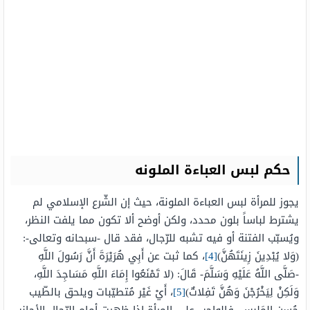
حكم لبس العباءة الملونه
يجوز للمرأة لبس العباءة الملونة، حيث إن الشّرع الإسلامي لم
يشترط لباساً بلون محدد، ولكن أوضح ألا تكون مما يلفت النظر،
ويُسبّب الفتنة أو فيه تشبه للرّجال، فقد قال -سبحانه وتعالى-:
(وَلا يُبْدِينَ زِينَتَهُنَّ)
[4]
، كما ثبت عن أَبِي هُرَيْرَةَ أَنَّ رَسُولَ اللَّهِ
-صَلَّى اللَّهُ عَلَيْهِ وَسَلَّمَ- قَالَ: (لا تَمْنَعُوا إِمَاءَ اللَّهِ مَسَاجِدَ اللَّهِ،
وَلَكِنْ لِيَخْرُجْنَ وَهُنَّ تَفِلاتٌ)
[5]
، أَيْ غَيْر مُتطيّبات ويلحق بالطّيب