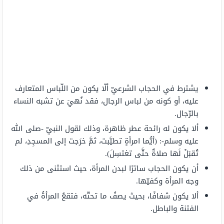
يشترط في الحجاب الشرعيّ ألّا يكون من اللّباس المتعارف
عليه، أو كونه من لباس الرجال، فقد نُهيَ عن تشبه النساء
بالرّجال.
ألا يكون له رائحة عطر ظاهرة، وذلك لقول النبيّ -صلى الله
عليه وسلم-: (أيُّما امرأةٍ تطيَّبت، ثمَّ خرَجت إلى المسجِدِ، لم
تُقبَلْ لَها صلاةٌ حتَّى تغتسِلَ).
أن يكون الحجاب ساترًا لبدن المرأة، حيث استثنى من ذلك
وجه المرأة وكفيّها.
ألا يكون شفافًا، بحيث يصفُ ما تحتّه، فتقعُ المرأةُ في
الفتنة والباطل.