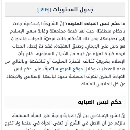
جدول المحتويات
[
إظهار
]
ما
حكم لبس العباءة الملونه؟
إنّ الشريعة الإسلامية جاءت
بأحكام منطقيّة، حيث لها قيمة مجتمعيّة وغاية سعى الإسلام
إلى تحقيقها، ومن تلك الأحكام كانت فرضيّة الحجاب، فالحجابُ
هو دليل على الإيمانِ، وصدقَ العقيّدة، فقد تمّ إعطاء الحجاب
قيمة كبيرة تميزه عن غيره من الأديان السماوية، فلم يأتِ
الإسلام بشريعةٍ تُخالف الفطرة السليمة أو تناقضها، وبالتالي من
هذه المعطيات وخلالِ
موقع المرجع
سنتعرفُ على حكم لبس
العباءة الملون لتعرف المسلمة حدود لباسها الإسلامي والابتعاد
عن كل الملابس الملفتة.
حكم لبس
العبايه
إنّ الشرع الإسلامي بين أنّ العباية واجبة على المرأة المسلمة،
بالرّغم من أن الأصل في الشّرع أن تبقى المرأة في بيتها ولا تخرج