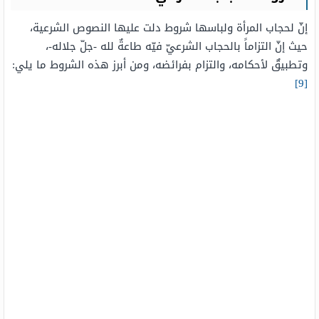
إنّ لحجاب المرأة ولباسها شروط دلت عليها النصوص الشرعية،
حيث إنّ التزاماً بالحجاب الشرعيّ فيّه طاعةٌ لله -جلّ جلاله-،
وتطبيقٌ لأحكامه، والتزام بفرائضه، ومن أبرز هذه الشروط ما يلي:
[9]