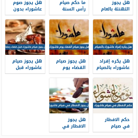
هل يجوز
ما حكم صيام
هل يجوز صوم
التهنئة بالعام
رأس السنة
عاشوراء بدون
الهجري الجديد
الهجرية
نية ابن عثيميين
1448
هل يكره إفراد
هل يجوز صيام
هل يجوز صيام
عاشوراء بالصيام
القضاء يوم
عاشوراء قبل
عاشوراء
قضاء رمضان
حكم الافطار
هل يجوز
في صيام
الافطار في
عاشوراء
صيام عاشوراء