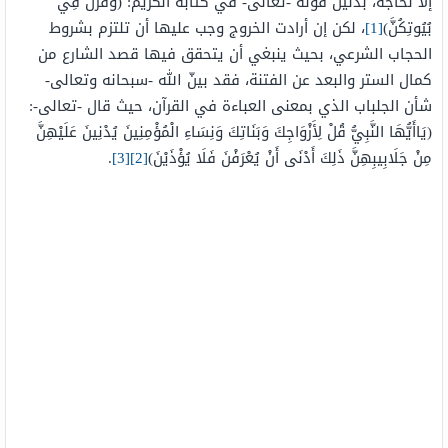
إلا لحاجة، بدليل قوله -تعالى- في كتابه الكريم: (وَقَرْنَ فِي
بُيُوتِكُنَّ)
[1]
، لكن إن أرادت الخروج وجب عليها أن تلتزم بشروط
الحجاب الشرعي، بحيث ينبغي أن يتحقق فيها قصد الشارع من
كمال الستر والبعد عن الفتنة، فقد بينّ الله -سبحانه وتعالى-
شأن الجلباب الذي بمعنى العباءة في القرآن، حيث قال -تعالى-:
(يَاأَيُّهَا النَّبِيُّ قُلْ لِأَزْوَاجِكَ وَبَنَاتِكَ وَنِسَاءِ الْمُؤْمِنِينَ يُدْنِينَ عَلَيْهِنَّ
مِنْ جَلَابِيبِهِنَّ ذَلِكَ أَدْنَى أَنْ يُعْرَفْنَ فَلَا يُؤْذَيْنَ)
[2]
[3]
.