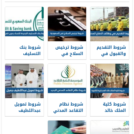
شروط التقديم
شروط ترخيص
شروط بنك
والقبول في
السلاح في
التسليف
وظائف الدفاع
السعودية 1448
الجديدة 1448
المدني 1448
للنساء بدون
كفيل
شروط كلية
شروط نظام
شروط تمويل
الملك خالد
التقاعد المدني
عبداللطيف
العسكرية
الجديد 1448
جميل 1448
للثانوية 1448