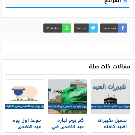
المراجع
WhatsApp
Twitter
Facebook
مقالات ذات صلة
تحميل تكبيرات
كم يوم اجازه
موعد اول يوم
العيد كاملة
عيد الاضحى في
عيد الاضحى
MP3 بصوت
القطاع الخاص
2025 في