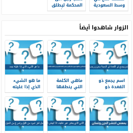
وسط السعودية
المحكمة ليطلق
من 6 حروف
زوجته فسأله
كلمة السر
القاضي ما
اسمك فقال
الزوار شاهدوا أيضاً
اكتبني بعدها
فعرف القاضي
اسمه
اسم يجمع ذو
ماهي الكلمة
ما هو الشيء
القعدة ذو
التي ينطقها
الذي إذا غليته
الحجة محرم
جميع سكان
جمد
رجب الاشهر من
الأرض بنفس
5 حروف
اللفظ بالرغم
من اختلاف
اللغات
واللهجات