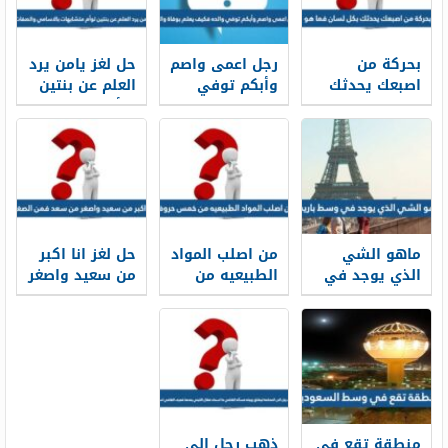
بحركة من
رجل اعمى واصم
حل لغز يامن يرد
اصبعك يحدثك
وأبكم توفي
العلم عن بنتين
بكل لسان فما
والده فكيف
توأم متشابهات
هو
يعلم بوفاة
بالاسامي
والده
والصفات
ماهو الشي
من اصلب المواد
حل لغز انا اكبر
الذي يوجد في
الطبيعيه من
من سعيد واصغر
وسط باريس
خمس حروف
من سعد فمن
الصغير
منطقة تقع في
ذهب رجل الى