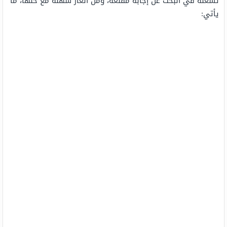
تشغله في البحث عن إجابة مقنعة، ومن ألغاز سهلّة مع حلّها، ما
يأتي: