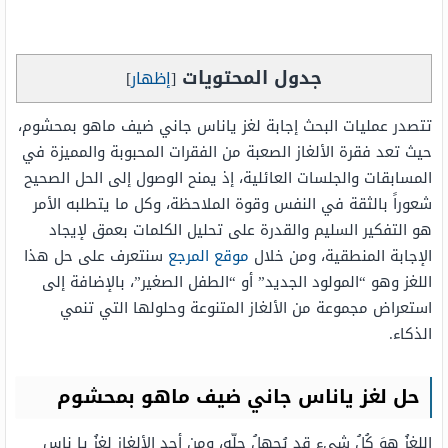
جدول المحتويات
[
إظهار
]
تتصدر عمليات البحث إجابة لغز ياناس جاني ضيف ماهو بمحشوم،
حيث تعد فقرة الألغاز الصعبة من الفقرات المحبوبة والمميزة في
المسابقات والجلسات العائلية، إذ يمنح الوصول إلى الحل الصحيح
شعوراً بالثقة في النفس وقوة الملاحظة، وكل ما يتطلبه الأمر
هو التفكير السليم والقدرة على تحليل الكلمات بعمق لإيجاد
الإجابة المنطقية، ومن خلال
موقع المرجع
سنتعرف على حل هذا
اللغز وهو “المولود الجديد” أو “الطفل الصغير”، بالإضافة إلى
استعراض مجموعة من الألغاز المتنوعة وحلولها التي تنمي
الذكاء.
حل لغز ياناس جاني ضيف ماهو بمحشوم
اللغزُ هوَ كُلُ شيء قد يُجهلُ حلّه، ومن أحد الألغازِ لغزُ يا ناس