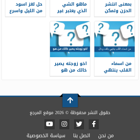
بمعنى انتشر
ماهو الشي
حل لغز اسود
الحزن وتمكن
الذي يعتبر غير
من الليل واسرع
الحزن من 3
نظيف اذا ابيض
من الخيل
حروف
لونه
من اسماء
اخو زوجته يصير
القلب ينتهي
خالك من هو
بالف ودال
حقوق النشر محفوظة © 2026 موقع المرجع
من نحن
اتصل بنا
سياسة الخصوصية