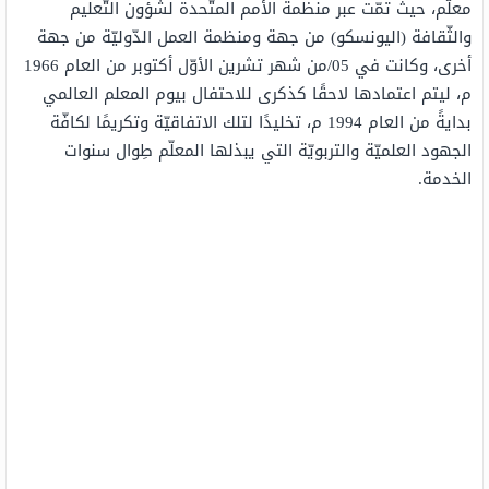
معلّم، حيث تمّت عبر منظمة الأمم المتّحدة لشؤون التّعليم
والثّقافة (اليونسكو) من جهة ومنظمة العمل الدّوليّة من جهة
أخرى، وكانت في 05/من شهر تشرين الأوّل أكتوبر من العام 1966
م، ليتم اعتمادها لاحقًا كذكرى للاحتفال بيوم المعلم العالمي
بدايةً من العام 1994 م، تخليدًا لتلك الاتفاقيّة وتكريمًا لكافّة
الجهود العلميّة والتربويّة التي يبذلها المعلّم طِوال سنوات
الخدمة.