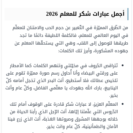
أجمل عبارات شكر للمعلم 2026
من الطّرق المميّزة في التّعبير عن حجم الحب والامتنان للمعلّم
في اليوم العالمي للمعلم، فالكلمة اللطيفة دائمًا ما تجد
طريقها للوصول إلى القلب، وهي التي يستحقّها المعلم عن
جهوده المشكورة، وأبرز تلك الكلمات:
تَتراقص الحُروف في مخيّلتي وتنهمر الكلمات كما الأمطار
على ورقتي البيضاء وأنا أُحاول رسم صورة مميّزة تقوم على
تلخيص عطائك فلا أستطيع، أنت البحر الذي تخجل أمامه كلّ
الينابيع، بارك الله جهودك يا معلّمي الفاضل، وكلّ عام وأنت
بخير.
المعلّم العزيز، لا عبارات شكر قادرة على الوقوف أمام تلك
الدّروس التي علّمتنا إيّاها، أنت الرّجل الذي رأبنا الحياة من
خلاله بوجهها المشرق وصروتها العَذبة، أنت الذي زرع فينا
الأمان والطمأنينية، كلّ عام وانت بخير.