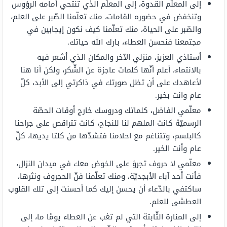
إلى المعلّم القدوة، إلى المعلّم الذي تنتحي أمامه الرؤوس
وتنخفض في حضوره القامات، منك تعلّمنا الصّبر على العلم،
والصّبر على الحياة، منك تعلّمنا كيف نكون إيجابين في
مجتمعنا فنحسن العطاء، بارك الله حياتك.
أستاذي العزيز، منزلي الآخر والمكان الذي أشعر فيه
بالانتماء، أعلم أنّها كلمات عاجزة عن الشّكر، ولكن أنا هنا
لأعاهدك على أن تظل صورتك في ذاكرتي إلى الأبد، كلّ
عام وانت بخير.
معلّمي الفاضل، كلماتك ودروسك خارج أوقات الحصّة
الرسميّة كانت الملهم لنا للنجاح، كانت تتراقص على جراحنا
كالبلسم، وتتناغم مع احلامنا فتشدّها من كلتا يديها، كلّ
عام وأنت الخير.
معلّمي لا حروف تجرؤ على الخوض معك في ميدان النزال،
فأنت أحد آباء الأبجديّة، ومنك تعلّمنا فنّ الحجروف ونثرها،
ساكتفي بالدّعاء أن يحسن إليك كما أحسنت إلى تلك القلوب
العطشى للعلم.
إلى المنارة الثّابتة التي لم تغب عن العطاء يومًا ما، إلى