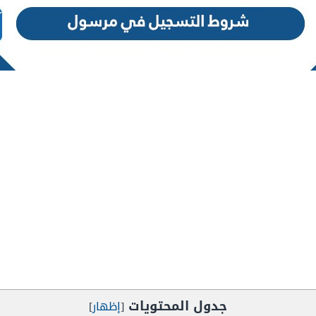
جدول المحتويات
[
إظهار
]