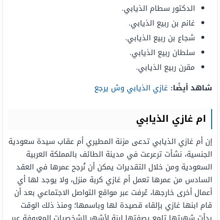
الدكتور سطام الذيابي.
غانم بن ربيع الذيابي.
شجاع بن ربيع الذيابي.
سلطان ربيع الذيابي.
مقرن ربيع الذيابي.
شاهد أيضًا:
غازي الذيابي وش يرجع
ام غازي الذيابي
إن أم غازي الذيابي تدعى مزنة المطيري أم عقاب سيدة سعودية
الجنسية، نشأت ترعرعت في مدينة الطائف بالمملكة العربية
السعودية ومن خلال التقديرات يمكن أن نُرجح عمرها في العقد
السادس من عمرها تعمل أم غازي كربة منزل، ولا يوجد لها أي
أعمال أخرى خارجها، عُرفت عبر مواقع التواصل الاجتماعي بعد أن
قام ابنها غازي بإلقاء قصيدة لها وباسمها؛ ومنذ ذلك الوقت
بدأت شهرتها تلمع بصفتها ابنة لأشهر الشخصيات المعروفة عبر