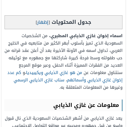
جدول المحتويات
[
إظهار
]
اسماء إخوان غازي الذيابي المطيري،
من الشخصيات
السعودية الذي تميز بأسلوب أبهر الكثير من متابعيه في الخليج
العربي، تداول اسمه في الآونة الأخيرة بعد أن أعلن عقد قرانه من
حب طفولته وسط فرحة كبيرة شاركتها مع جمهوره مع توثيقه
العديد من الفقرات المميزة أثناء الحفل، وعبر موقع المرجع
سنتناول معلومات عن
من هو غازي الذيابي ويكيبيديا
،و
كم عدد
إخوان غازي الذيابي وأسمائهم
،
سناب غازي الذيابي الرسمي
وغيرها من المعلومات المتعلقة به.
معلومات عن غازي الذيابي
يعد غازي الذيابي من أشهر الشخصيات السعودية الذي نال قبول
واسع من قبل جمهوره ومحبيه عبر مواقع التواصل الاجتماعي،