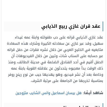
عقد قران غازي ربيع الذيابي
عقد غازي الذيابي قرانه على حب طفولته وابنة عمه غيداء
سهيل، وقد عبر غازي عن سعادته الكبيرة وشارك هذه السعادة
متابعيه في الخليج العربي من خلال نشره فقرات من حفل قرانه
عبر حسابه على السناب شات، وتبين من خلال الفيديوهات أن
الحفل أقيم في أحد الفنادق الضخمة في مدينة الطائف، ومنذ
ذلك الوقت بدأ معجبوه يتحدثون عن علاقته القوية بابنة عمه
وخاصة بعد أن نشر فيديو، وهو يهديها جيب من نوع رينج روفر
بمناسبة تخرجها من الجامعة على مرتبة الشرف.
شاهد أيضًا:
هل بيسان اسماعيل وانس الشايب متزوجين