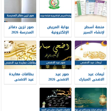
منصة أسطر
بوابة المريض
صور تزين دفاتر
لإنشاء السير
الإلكترونية
المدرسة 2026
الذاتية: حين
طباعة موعد
تتحول الخبرات
والتسجيل فيه
إلى حكاية
1448
مهنية واضحة
ثيمات عيد
صور عيد
بطاقات معايدة
الاضحى المبارك
الاضحى 2026
عيد الاضحى
1448 / 2026
خلفيات تهنئة
المبارك 2026 ،
عيد الاضحى
أفضل بطاقات
جديدة 1448
تهنئة العيد
جديدة 1448