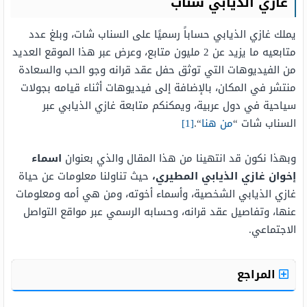
غازي الذيابي سناب
يملك غازي الذيابي حساباً رسميًا على السناب شات، وبلغ عدد
متابعيه ما يزيد عن 2 مليون متابع، وعرض عبر هذا الموقع العديد
من الفيديوهات التي توثق حفل عقد قرانه وجو الحب والسعادة
منتشر في المكان، بالإضافة إلى فيديوهات أثناء قيامه بجولات
سياحية في دول عربية، ويمكنكم متابعة غازي الذيابي عبر
السناب شات “
من هنا
“.
[1]
وبهذا نكون قد انتهينا من هذا المقال والذي بعنوان
اسماء
إخوان غازي الذيابي المطيري،
حيث تناولنا معلومات عن حياة
غازي الذيابي الشخصية، وأسماء أخوته، ومن هي أمه ومعلومات
عنها، وتفاصيل عقد قرانه، وحسابه الرسمي عبر مواقع التواصل
الاجتماعي.
المراجع