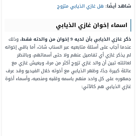
شاهد أيضًا:
هل غازي الذيابي متزوج
اسماء إخوان غازي الذيابي
ذكر غازي الذيابي بأن لديه 9 إخوان من والدته فقط،
وذلك
عندما أجاب على أسئلة متابعيه عبر السناب شات، أما باقي إخوانه
لم يذكر غازي أي تفاصيل عنهم ولا حتى أسمائهم، وبالنظر
لعائلته تبين أن والد غازي تزوج أكثر من مرة، ويعيش غازي مع
عائلة كبيرة جدًا، وظهر الذيابي مع أخوته خلال الفيديو وقد عرف
جمهوره على كل واحد منهم باسمه ولقبه ومنصبه، وأسماء أخوة
غازي الذيابي هم كالآتي: