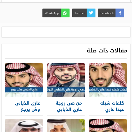
WhatsApp
Twitter
Facebook
مقالات ذات صلة
كلمات شيله
من هي زوجة
غازي الذيابي
غيدا غازي
غازي الذيابي
وش يرجع
الذيابي مكتوبة
الاولى
ويكيبيديا