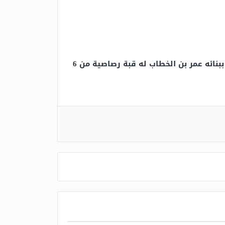
كلمة السر هي أحد اهم مباني المسجد امره ببنائه عمر بن الخطاب له قبة رصاصية من 6