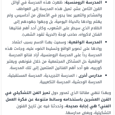
المدرسة الرومنسية:
ظهرت هذه المدرسة في أوائل
القرن الثامن عشر، تميل هذه المدرسة إلى العواطف
والمشاعر والتعبير عما يدور في الأعماق من أحاسيس، ولم
يهتم روادها بالحياة اليومية، بل وجهوا جهودهم إلى
الظلام الذي سيطر على الشعوب، وكان أحد أهم فنانيها
الفنان لاكرواه، صاحب لوحة (الحرية تقود الشعب).
المدرسة الواقعية:
وسميت بهذا الاسم بسبب اعتماد
روادها على تصوير الواقع وتسليط الضوء عليه، وجاءت هذه
المدرسة رداً على المدرسة الرومنسية، أراد فنانو المدرسة
الواقعية حل المشاكل المجتمعية من خلال فنونهم، ويعتبر
كوربيه، هو أحد أهم الفنانين المنتمين إلى تلك المدرسة.
مدارس أخرى :
المدرسة التجريدية، المدرسة المستقبلية،
المدرسة الوحشية، المدرسة التكعيبية.
وبهذا ننهي مقالنا الذي تمحور حول
تميز الفن التشكيلي في
القرن العشرين باستخدامه وسائط متنوعة عن فكرة العمل
الفني؟ هي إجابة صحيحة،
وتحدثنا فيه عن تاريخ الفنون
التشكيلية، وبعض مدارسها.