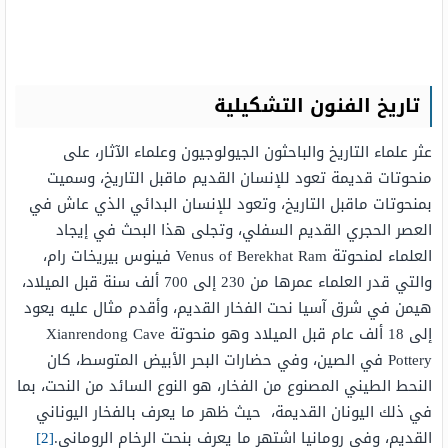
تاريخ الفنون التشكيلية
عثر علماء التاريخ والباحثون الجيولوجيون وعلماء الآثار، على
منحوتات قديمة تعود للإنسان القديم ماقبل التاريخ، وسميت
بمنحوتات ماقبل التاريخ، وتعود للإنسان البدائي الذي عاش في
العصر الحجري القديم السفلي، وتجلى هذا البحث في إيجاد
العلماء لمنحوتة Venus of Berekhat Ram فينوس بيريخات رام،
والتي قدر العلماء عمرها من 230 إلى 700 ألف سنة قبل الميلاد،
هيمن في شرق آسيا نحت الفخار القديم، وأقدم مثال عليه يعود
إلى 18 ألف عام قبل الميلاد وهو منحوتة Xianrendong Cave
Pottery في الصين، وفي حضارات البحر الأبيض المتوسط، كان
النحط الطيني المصنوع من الفخار، هو النوع السائد من النحت، بما
في ذلك اليونان القديمة، حيث ظهر ما يعرف بالفخار اليوناني
القديم، وفي رومانيا اشتهر ما يعرف بنحت الرخام الروماني.
[2]