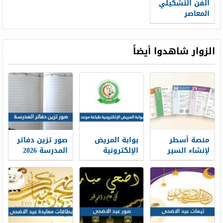
الفن التشكيلي
المعاصر
واستخدام
الخامات
المتعددة
الزوار شاهدوا أيضاً
منصة أسطر
بوابة المريض
صور تزين دفاتر
لإنشاء السير
الإلكترونية
المدرسة 2026
الذاتية: حين
طباعة موعد
تتحول الخبرات
والتسجيل فيه
إلى حكاية
1448
مهنية واضحة