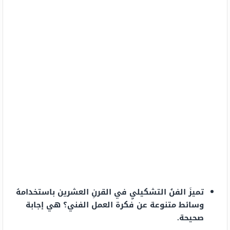
تميزَ الفنُ التشكيليِ في القرنِ العشرين باستخدامهُ
وسائط متنوعة عن فكرة العمل الفني؟ هي إجابة
صحيحة.