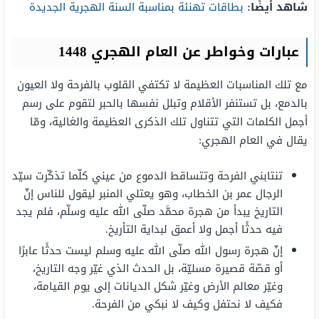
شاهد أيضًا:
بطاقات تهنئة بمناسبة السنة الهجرية الجديدة
عبارات وخواطر عن العام الهجري 1448
مع تلك المناسبات العظيمة لا تكتفي القلوب بالفرحة ولا العيون
بالدمع، بل تستنفر الأقلام وتبلل نفسها بالحبر لتقوم على رسم
أجمل الكلمات التي تتناول تلك الذكرى العظيمة والغالية، ومّا
يقال في العام الهجري:
تنتابني الفرحة وتتساقط الدموع من عيني كلّما تذكّرت سيّد
الرجال عمر بن الخطاب، وهو يعتلي المنبر ليقول للناس إنّ
التاريخ يبدأ من هجرة محمَّد صلّى الله عليه وسلّم، فلم يجد
فيه حدثًا أجمل ولا أعمق لبداية التأريخ.
إنّ هجرة رسول الله صلّى الله عليه وسلم ليست حدثًا عابرًا
أو قصّة قصيرة مسليّة، بل الحدث الذي غيّر وجه التاريخ،
وغيّر معالم الأرض وغيّر شكل الديانات إلى يوم القيامة،
فكيف لا نحتفل وكيف لا نبكي من الفرحة.