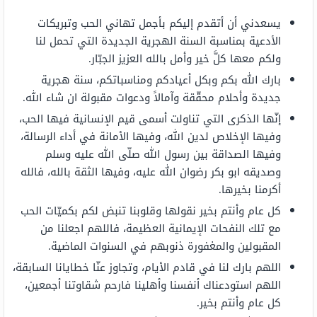
يسعدني أن أتقدم إليكم بأجمل تهاني الحب وتبريكات
الأدعية بمناسبة السنة الهجرية الجديدة التي تحمل لنا
ولكم معها كلَّ خير وأمل بالله العزيز الجبّار.
بارك الله بكم وبكل أعيادكم ومناسباتكم، سنة هجرية
جديدة وأحلام محقّقة وآمالاً ودعوات مقبولة ان شاء الله.
إنّها الذكرى التي تناولت أسمى قيم الإنسانية فيها الحب،
وفيها الإخلاص لدين الله، وفيها الأمانة في أداء الرسالة،
وفيها الصداقة بين رسول الله صلّى الله عليه وسلم
وصديقه ابو بكر رضوان الله عليه، وفيها الثقة بالله، فالله
أكرمنا بخيرها.
كل عام وأنتم بخير نقولها وقلوبنا تنبض لكم بكميّات الحب
مع تلك النفحات الإيمانية العظيمة، فاللهم اجعلنا من
المقبولين والمغفورة ذنوبهم في السنوات الماضية.
اللهم بارك لنا في قادم الأيام، وتجاوز عنّا خطايانا السابقة،
اللهم استودعناك أنفسنا وأهلينا فارحم شقاوتنا أجمعين،
كل عام وأنتم بخير.