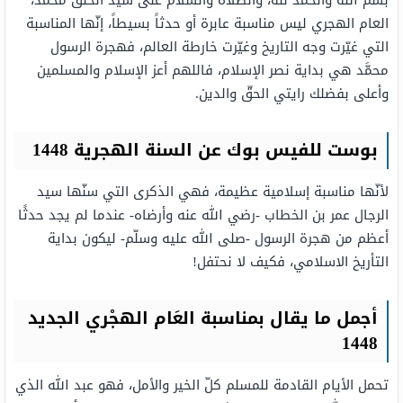
العام الهجري ليس مناسبة عابرة أو حدثاً بسيطاً، إنّها المناسبة
التي غيّرت وجه التاريخ وغيّرت خارطة العالم، فهجرة الرسول
محمَّد هي بداية نصر الإسلام، فاللهم أعز الإسلام والمسلمين
وأعلى بفضلك رايتي الحقّ والدين.
بوست للفيس بوك عن السنة الهجرية 1448
لأنّها مناسبة إسلامية عظيمة، فهي الذكرى التي سنّها سيد
الرجال عمر بن الخطاب -رضي الله عنه وأرضاه- عندما لم يجد حدثًا
أعظم من هجرة الرسول -صلى الله عليه وسلّم- ليكون بداية
التأريخ الاسلامي، فكيف لا نحتفل!
أجمل ما يقال بمناسبة العَام الهجْري الجديد
1448
تحمل الأيام القادمة للمسلم كلّ الخير والأمل، فهو عبد الله الذي