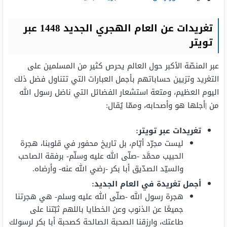
تغريدات عن العام الهجري الجديد 1448 عبر
تويتر
عبر المنصّة الأكبر حول العالم يحرص كثير من المسلمين على
التغريد وتزيين حساباتهم بأجمل العبارات التي تتناول فضل ذلك
اليوم العظيم، ومتعة استشعار الفضائل التي ناضل رسول الله
من |أجلها هو وأصحابه، وممّا يُقال:
تغريدات عبر تويتر
:
ليست مجرّد أيّام، بل تاريخ محفور في قلوبنا، هجرة
الحبيب محمَّد -صلّى الله عليه وسلّم- برفقة الصاحب
والسيّد الصدّيق أبا بكر -رضي الله عنه- وأرضاه.
أجمل تغريدة في العام الجديد
:
هجرة رسول الله -صلّى الله عليه وسلم- هي هجرتنا
جميعًا عن الذنوب وعن الخطايا باللهم ثبّتنا على
طاعتك، وارزقنا الصحبة الصالحة كصحبة أبا بكر لرسولك