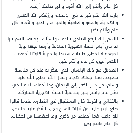
كل عام وأنتم إلى الله أقرب وإلى طاعته أرغب.
بارك الله لكم خير ما في الإسلام، ورزقكم الله الهدى
والهداية، والعفو والعافية والخير في الدنيا والآخرة، كل
عام وأنتم بخير.
اللهم إليك نرفع الأيادي بالدعاء ونسألك الإجابة، اللهم بارك
لنا في أيّام السنة الهجرية القادمة وأرقنا فيها توبة
نصوحة لا نخطئ طريقك بعدها وارحم شقاوتنا أجمعين،
اللهم آمين، كل عام وأنتم بخير.
الصديق هو ذلك الإنسان الذي نفكّر به عند كل مناسبة
سعيدة، وما أجملها هجرة رسول الله -صلّى الله عليه
وسلم- من ديار الكفر إلى الإيمان، وما أجملها أيام الخير،
فكل عام وأنتم بخير بمناسبة السنة الهجرية المباركة.
بالأغاني والفرحة كان الاستقبال في انتظاره، عندما قالوا
طلع البدر علينا من ثنيّات الوداع وجب الشكر علينا ما دعي
لله داعياً، فما أجملها من ذكرى وما أعظمها من لحظات،
كل عام وأنتم بخير.