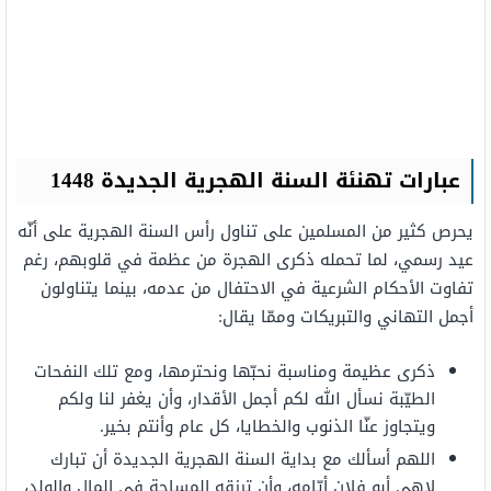
عبارات تهنئة السنة الهجرية الجديدة 1448
يحرص كثير من المسلمين على تناول رأس السنة الهجرية على أنّه
عيد رسمي، لما تحمله ذكرى الهجرة من عظمة في قلوبهم، رغم
تفاوت الأحكام الشرعية في الاحتفال من عدمه، بينما يتناولون
أجمل التهاني والتبريكات وممّا يقال:
ذكرى عظيمة ومناسبة نحبّها ونحترمها، ومع تلك النفحات
الطيّبة نسأل الله لكم أجمل الأقدار، وأن يغفر لنا ولكم
ويتجاوز عنّا الذنوب والخطايا، كل عام وأنتم بخير.
اللهم أسألك مع بداية السنة الهجرية الجديدة أن تبارك
لاهي أبو فلان أيّامه، وأن ترزقه المساحة في المال والولد،