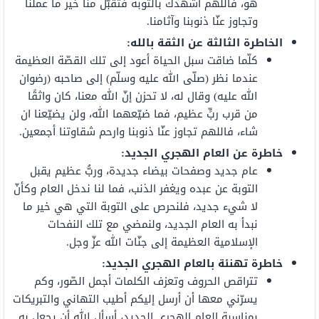
هو، فاللهم أشهدك بالتوبة فتقبّل منّا خير ما عملنا
وتجاوز عنّا ذنوبنا وآثامنا.
الخاطرة الثالثة عن الثقة بالله
:
كلّما ضاقت سبل الحياة أعود إلى تلك القصّة العظيمة
عندما نظر (صلّى الله عليه وسلّم) إلى صاحبه (رضوان
الله عليه) وقال له، لا تحزن إنّ الله معنا، كان واثقًا
من قرب ربٍّ عظيم، فما ضيّعهما الله، ولن يضيّعنا ان
شاء، فاللهم تجاوز عنّا ذنوبنا وارحم شقاوتنا أجمعين.
خاطرة عن العام الهجري الجديد
:
عام جديد وصفحات بيضاء جديدة، وربُّ عظيم يقبل
التوبة عن عبده ويغفر الذنب، فما لنا ندخل العام وكأنّ
لا شيء جديد، فلنحرص على التوبة التي هي خير ما
نبدأ به العام الجديد، ولنمضي مع تلك النفحات
الإسلامية العظيمة إلى جنّات الله عزّ وجل.
خاطرة تهنئة بالعام الهجري الجديد
:
تتراقص الحروف وتعزف الكلمات أجمل الصّور، وكم
يسرّني معها أن أرسل إليكم أطيب التهاني والتبريكات
بمناسبة العام الهجري الجديد، أسأل الله أن يجعل به