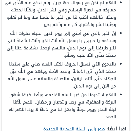
اللهم لم نكن مع رسولك مهاجرين، ولم ندفع عنه الأذى في
معاركه في نصرة الإسلام وفي نشر الدين، ولكنّنا نحجبّك
ونحبّه، فاللهم اكتب لنا من الخير ما علمنا منه وما لم نعلم،
وجنّبنا الشر والأشرار، كل عام وأنتم بخير.
إنّ الخير باقي في أمتي إلى يوم الدين، عليك صلوات الله
وسلامه يا حبيبي يا رسول الله أنت الخير وأنت الشعلة التي
تنير طريقنا إلى يوم الدين، فاللهم ارحمنا بشفاعة حبّنا إلى
محمَّد صلّى الله عليه وسلّم.
بالدموع التي تسبق الحروف نكتب اللهم صلي على سيّدنا
محمَّد الذي أدّى الأمانة، ونصح الأمة وجاهد في الله حقّ
الجهاد حتّى أتاه اليقين، فالصلاة والسلام على رسول الله
من الآن إلى يوم الدين.
اللهم لا تحرمنا من خير السنة القادمة، وبلّغنا فيها شهور
البركة والمغفرة، في رجب وشعبان ورمضان، اللهم بلّغنا
ليلة القدر ويوم عرفة واجعل لنا في دعاءً لا يرد، اللهم لك
الحمد.
اقرأ أيضًا:
صور رأس السنة الهجرية الجديدة