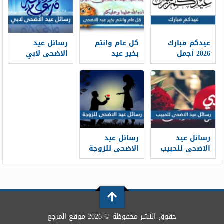
عيدكم مبارك
كل عام وانتم
رسائل عيد
2026 أجمل
بخير عيد
الاضحى لابي
كلمات وعبارات
الاضحى 2026 ،
2026 … اجمل
وصور تهنئة
أجمل معايدات
مسجات تهنئة
عيد الاضحى
كل عام وانتم
عيد الاضحى
1448
بخير 1448
لوالدي 1448
رسائل عيد
رسائل عيد
الاضحى للحبيب
الاضحى للزوجة
قصيرة 2026 ..
2026 … مسجات
اجمل مسجات
تهنئة لزوجتي
تهنئة العيد
في العيد 1448
لحبيبي 1448
حقوق النشر محفوظة © 2026 موقع المرجع