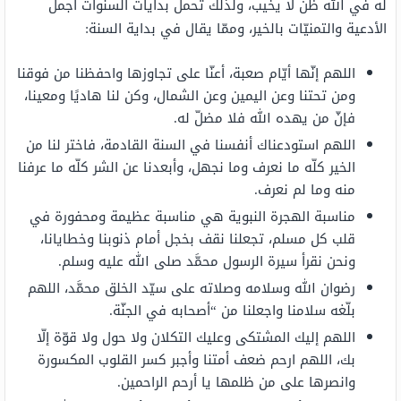
له في الله ظن لا يخيب، ولذلك تحمل بدايات السنوات أجمل
الأدعية والتمنيّات بالخير، وممّا يقال في بداية السنة:
اللهم إنّها أيّام صعبة، أعنّا على تجاوزها واحفظنا من فوقنا
ومن تحتنا وعن اليمين وعن الشمال، وكن لنا هاديًا ومعينا،
فإنّ من يهده الله فلا مضلّ له.
اللهم استودعناك أنفسنا في السنة القادمة، فاختر لنا من
الخير كلّه ما نعرف وما نجهل، وأبعدنا عن الشر كلّه ما عرفنا
منه وما لم نعرف.
مناسبة الهجرة النبوية هي مناسبة عظيمة ومحفورة في
قلب كل مسلم، تجعلنا نقف بخجل أمام ذنوبنا وخطايانا،
ونحن نقرأ سيرة الرسول محمَّد صلى الله عليه وسلم.
رضوان الله وسلامه وصلاته على سيّد الخلق محمَّد، اللهم
بلّغه سلامنا واجعلنا من “أصحابه في الجنّة.
اللهم إليك المشتكى وعليك التكلان ولا حول ولا قوّة إلّا
بك، اللهم ارحم ضعف أمتنا وأجبر كسر القلوب المكسورة
وانصرها على من ظلمها يا أرحم الراحمين.