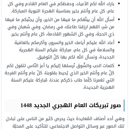
بارك الله لكم الأعياد، وحفظكم في العام القادم وفي كل
عام، كل عام وأنتم بخير بمناسبة الهجرة النبوية المباركة.
أسأل الله أن يبلّغكم ما فيها من الخير، وأن يجنّبكم ما فيها
من شر، اللهم ارزقنا طاعتك في رمضان، وفي شعبان وفي
ذي الحجة، وفي كل الشهور القادمة، كل عام وأنتم بخير.
أعاد الله عليكم أيامك الخير والسرور، وأكرمكم بالعافية
والسلامة في كل عام، مباركة عليكم السنة الهجرية
الجديدة، ونسأل الله لكم بها كلّ التوفيق.
كلمات الحب والشّوق نُرسلها إليكم يا أعز النّاس لتقول لكم
كلّ عام وأنتم الخير الذي يُحيط بقلوبنا، كلّ عام وأنتم الفرحة
التي تغمرنا كلّما طاب ذكركم عندنا، مُباركة عليكم السنة
الهجرية الجديدة.
صور تبريكات العام الهجري الجديد 1448
وهي أحد أصناف المُعايدة حيث يحرص كثير من الناس على تبادل
تلك الصور عبر وسائل التواصل الاجتماعي، للتأكيد على المحبّة