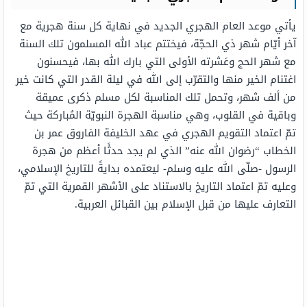
يأتي موعد العام الهجري الجديد في نهاية كل سنة هجرية مع
آخر أيّام شهر ذي الحجّة، فيختتم عباد الله المسلمون تلك السنة
مع شهر الحج وعَشرته الأولى التي بارك الله بها، فيحسنون
اغتنام الخير منها والتقرّب إلى الله في ليلة القدر التي كانت خير
من ألف شهر، وتحمل تلك المناسبة لكل مسلم ذكرى عميقة
وباقية في القلوب، وهي مناسبة الهجرة النبويّة المُباركة حيث
تمّ اعتماد التقويم الهجري في عهد الخليفة الفاروق عمر بن
الخطاب “رضوان الله عنه” الذي لم يجد حدثًا أعظم من هجرة
الرسول -صلّى الله عليه وسلم- ليعتمده بدايةً للتاريخ الإسلامي،
وعليه تمّ اعتماد التاريخ بالاستناد على الأشهر القمرية التي تمّ
التعارف عليها من قبل الإسلام بين القبائل العربية.