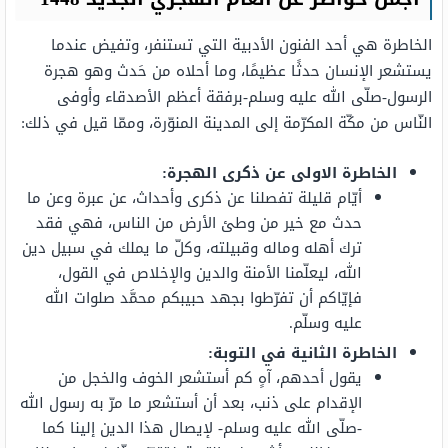
الخاطرة هي أحد الفنون الأدبية التي تستنفر، وتفيض عندما
يستشعر الإنسان حدثًا عظيمًا، وما أحلاه من حَدث وهو هجرة
الرسول-صلّى الله عليه وسلم-برفقة أعظم الأصدقاء وأوفى
النّاس من مكّة المكرّمة إلى المدينة المنوّرة، وممّا قيل في ذلك:
الخاطرة الاولى عن ذكرى الهجرة
:
أيّام قليلة تفصلنا عن ذكرى وأحداث، عن عبرة وعن ما
حدث مع خير من وطئ الأرض من الناس، فهي فقد
ترك أهله وماله وقبيلته، وكلّ ما يملك في سبيل دين
الله، ليعلّمنا الأمنة والدين والإخلاص في القول،
فإيّاكم أن تفرّطوا بجهد حبيبكم محمَّد صلوات الله
عليه وسلّم.
الخاطرة الثانية في التوبة
:
يقول أحدهم، آهٍ كم أستشعر الخوف والخجل من
الإقدام على ذنب، بعد أن أستشعر ما مرّ به رسول الله
-صلّى الله عليه وسلم- لإيصال هذا الدين إلينا كما