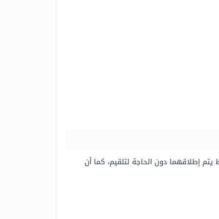
shotgu، حيث يحوي السلاح على طلقتين فقط يتم إطلاقهما دون الحاجة لتلقيم، كما أن