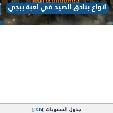
جدول المحتويات
[
إظهار
]