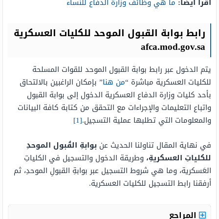
اقرأ أيضًا:
ما هي وظائف وزارة الدفاع للنساء
رابط بوابة القبول الموحد للكليات العسكرية
afca.mod.gov.sa
يتم الدخول عبر رابط بوابة القبول الموحد للقوات المسلحة
للكليات العسكرية مباشرة “
من هنا
” بإمكان الراغبين بالالتحاق
بأحد كليات وزارة الدفاع العسكرية الدخول إلى بوابة القبول
واتباع التعليمات والإجراءات مع التحقق من كتابة كافة البيانات
والمعلومات التي تطلبها عملية التسجيل.
[1]
في نهاية المقال تناولنا الحديث عن
بوابةِ القُبول الموحدِ
للكلياتِ العسكريةِ،
وطريقة الدخول والتسجيل في الكلياتِ
العَسكرية، وما هي شروط التسجيل عبر بوابةِ القبولِ الموحدِ، ثم
أرفقنا رابط التسجيل للكليات العسكرية.
المراجع