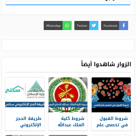
WhatsApp
Twitter
Facebook
الزوار شاهدوا أيضاً
شروط القبول
شروط كلية
طريقة الحجز
في تخصص علم
الملك عبدالله
الإلكتروني
النفس ونسب
للدفاع الجوي
سكني 1448