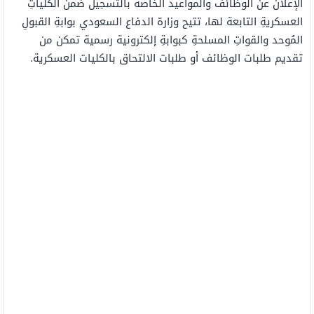
الإعلان عن الوظائف والمواعيد الخاصة بالتسجيل ضمن الكلياتِ
العسكريةِ التابعة لها، تتيح وزارة الدفاع السعودي بوابةِ القبولِ
المُوحد والقواتِ المسلحةِ كبوابةِ إلكترونية رسمية تمكن من
تقديم طلبات الوظائف أو طلبات الالتحاق بالكليات العسكرية.