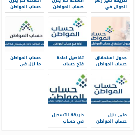
طريقة تغير رقم
الساعه كم ينزل
الساعه كم ينزل
الجوال في
حساب المواطن
حساب المواطن
حساب المواطن
في بنك
في بنك الأهلي
بالخطوات 1448
الراجحي 1448
1448
جدول استحقاق
تفاصيل اعادة
حساب المواطن
حساب المواطن
فتح حساب
ما نزل في
1448 pdf
المواطن
حسابي هذا
للسعوديين بعد
الشهر 1448
الأمر الملكي
1448
متى ينزل
طريقة التسجيل
حساب المواطن
في حساب
بعد التسجيل
المواطن للعزاب
للمستفيدين
1448 وشروطه