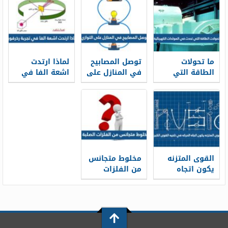
شفافين
نتائج التجارب
مختلفين يسمى
العملية
ما تحولات
توصل المصابيح
لماذا ارتدت
الطاقة التي
في المنازل على
اشعة الفا في
تحدث في
التوازي
تجربة رذرفورد
المولدات
الكهربائية ؟
القوى المتزنه
مخلوط متجانس
يكون اتجاه
من الفلزات
الحركه في
الصلبة
ناحيه القوى
الكبرى