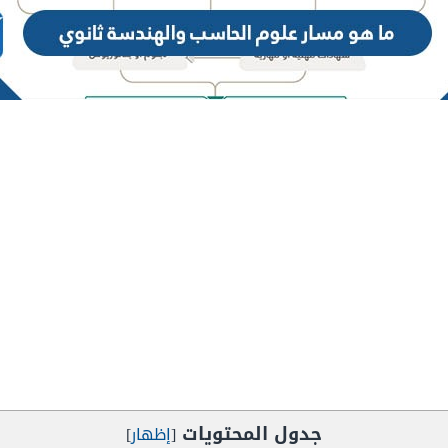
جدول المحتويات
[
إظهار
]