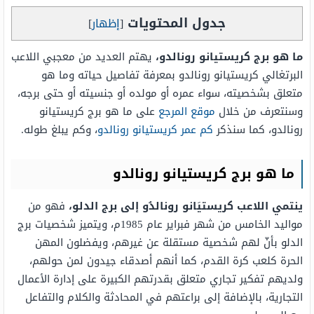
جدول المحتويات
[
إظهار
]
ما هو برج كريستيانو رونالدو،
يهتم العديد من معجبي اللاعب
البرتغالي كريستيانو رونالدو بمعرفة تفاصيل حياته وما هو
متعلق بشخصيته، سواء عمره أو مولده أو جنسيته أو حتى برجه،
وسنتعرف من خلال
موقع المرجع
على ما هو برج كريستيانو
رونالدو، كما سنذكر
كم عمر كريستيانو رونالدو
، وكم يبلغ طوله.
ما هو برج كريستيانو رونالدو
ينتمي اللاعب كريستيَانو رونالدُو إلى برج الدلو،
فهو من
مواليد الخامس من شهر فبراير عام 1985م، ويتميز شخصيات برج
الدلو بأنّ لهم شخصية مستقلة عن غيرهم، ويفضلون المهن
الحرة كلعب كرة القدم، كما أنهم أصدقاء جيدون لمن حولهم،
ولديهم تفكير تجاري متعلق بقدرتهم الكبيرة على إدارة الأعمال
التجارية، بالإضافة إلى براعتهم في المحادثة والكلام والتفاعل