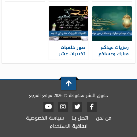
1448 / 2026
خلفيات تهنئة
المبارك 2026 ،
عيد الاضحى
أفضل بطاقات
جديدة 1448
تهنئة العيد
جديدة 1448
رمزيات عيدكم
صور خلفيات
مبارك وعساكم
تكبيرات عشر
من عواده 1448 /
ذي الحجة
1448/2026
2026
حقوق النشر محفوظة © 2026 موقع المرجع
من نحن
اتصل بنا
سياسة الخصوصية
اتفاقية الاستخدام