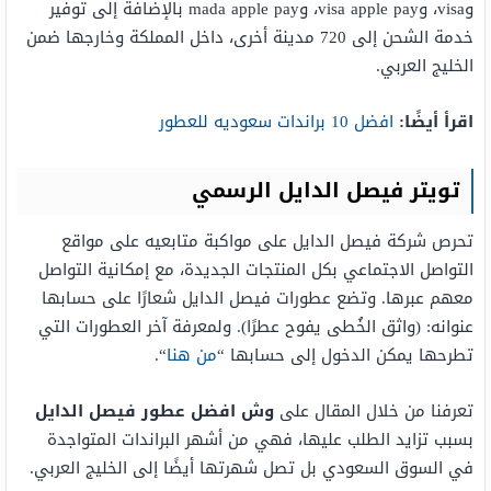
وvisa، وvisa apple pay، وmada apple pay بالإضافة إلى توفير
خدمة الشحن إلى 720 مدينة أخرى، داخل المملكة وخارجها ضمن
الخليج العربي.
اقرأ أيضًا:
افضل 10 براندات سعوديه للعطور
تويتر فيصل الدايل الرسمي
تحرص شركة فيصل الدايل على مواكبة متابعيه على مواقع
التواصل الاجتماعي بكل المنتجات الجديدة، مع إمكانية التواصل
معهم عبرها. وتضع عطورات فيصل الدايل شعارًا على حسابها
عنوانه: (واثق الخُطى يفوح عطرًا). ولمعرفة آخر العطورات التي
تطرحها يمكن الدخول إلى حسابها “
من هنا
“.
تعرفنا من خلال المقال على
وش افضل عطور فيصل الدايل
بسبب تزايد الطلب عليها، فهي من أشهر البراندات المتواجدة
في السوق السعودي بل تصل شهرتها أيضًا إلى الخليج العربي.