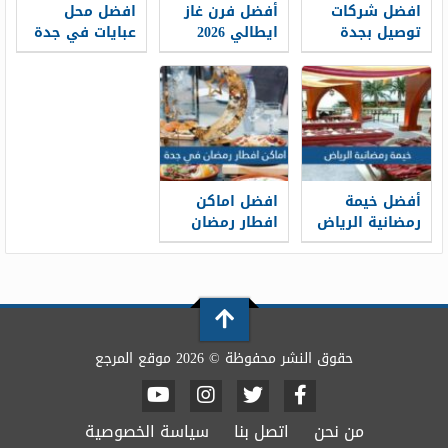
افضل شركات
أفضل فرن غاز
افضل محل
توصيل بجدة
ايطالي 2026
عبايات في جدة
بالشهر 1448
2026 جاهز
وأرقام التواصل
وتفصيل
أفضل خيمة
افضل اماكن
رمضانية الرياض
افطار رمضان
رمضان 2026
في جدة لعام
2026
حقوق النشر محفوظة © 2026 موقع المرجع
من نحن
اتصل بنا
سياسة الخصوصية