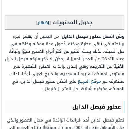
جدول المحتويات
[
إظهار
]
وش افضل عطور فيصل الدايل
، من الجميل أن يهتم المرء
برائحته كي تبقى عطرة وذكيّة لأطول مدة ممكنة وخاصّة في
صل الصيف، لذلك يبحث الكثير عن أكثر أنواع العطور تميّزًا وثباتًا،
وعند التحدّث عن العطر المميز لا يمكن إلا ذكر ماركة فيصل الدايل
الغنية عن التعريف، وهي إحدى براندات العطور الشهيرة على
مستوى المملكة العربية السعودية، والخليج العربي أيضًا. لذلك،
سنتعرف عبر
موقع المرجع
على افضل عطور فيصل الدايل، في
المملكة، وكيفية شرائها من المتجر إلكترونيًا.
عطور فيصل الدايل
تعتبر فيصل الدايل أحد البراندات الرائدة في مجال العطور والذي
دخل الأسواق منذ عام 2002، وما زال مستمرًّا بإنتاج العطور إلى