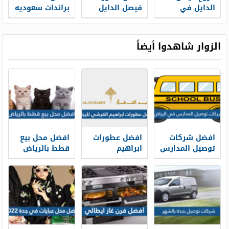
الدايل في
فيصل الدايل
براندات سعوديه
الرياض 2026
للنساء 2025
للعطور
الزوار شاهدوا أيضاً
افضل شركات
افضل عطورات
افضل محل بيع
توصيل المدارس
ابراهيم
قطط بالرياض
في الرياض 1448
القرشي للرجال
1448
بالشهر
1448 بالأسعار