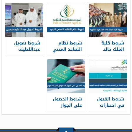
المدني 1448
للنساء بدون
كفيل
شروط كلية
شروط نظام
شروط تمويل
الملك خالد
التقاعد المدني
عبداللطيف
العسكرية
الجديد 1448
جميل 1448
للثانوية 1448
شروط القبول
شروط الحصول
في اختبارات
على الجواز
كفايات
السعودي لغير
المعلمين
السعوديين 1448
للرخصة المهنية
1448