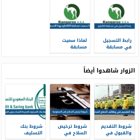
وحلولها
رابط التسجيل
لماذا سميت
في مسابقة
مسابقة
الكانجارو 2023
الكانجارو بهذا
موهبة
الاسم
الزوار شاهدوا أيضاً
شروط التقديم
شروط ترخيص
شروط بنك
والقبول في
السلاح في
التسليف
وظائف الدفاع
السعودية 1448
الجديدة 1448