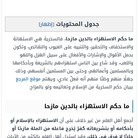
جدول المحتويات
[
إظهار
]
ما حكم الاستهزاء بالدين مازحا
، فالسخرية هي الاستهانة
والاستخفاف والتحقير، والتنبيه على العيوب والنقائص، وتكون
بحمل الأقوال والإشارات والأفعال على سبيل الهزل واللهو
واللعب، وقد شاع بين الناس استهزاءهم بالشريعة وبأحكامها
وبالمسلمين وأعمالهم، وحتى بين المسلمين أنفسهم، وذلك
جهلًا منهم وظنًا منهم أنه فعلٌ عادي، ويهتم
موقع المرجع
ببيان حكم السخرية من الإسلام وتعاليمه ولو بالمزاح.
ما حكم الاستهزاء بالدين مازحا
أجمع أهل العلم من غير خلاف على أن
الاستهزاء بالإسلام أو
بأحكامه أو بتشريعاته كفرٌ يُخرج فاعله من الملة مازحًا أو
جادًا لا فرق في ذلك،
وقد استدل أهل العلم بالكثير من الآيات