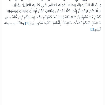
والأدلة الشرعية، ومنها قوله تعالى في كتابه العزيز: {وَلَئِن
سَأَلْتَهُمْ لَيَقُولُنَّ إِنَّمَا كُنَّا نَخُوضُ وَنَلْعَبُ ۚ قُلْ أَبِاللَّهِ وَآيَاتِهِ وَرَسُولِهِ
كُنتُمْ تَسْتَهْزِئُونَ * لَا تَعْتَذِرُوا قَدْ كَفَرْتُم بَعْدَ إِيمَانِكُمْ ۚ إِن نَّعْفُ عَن
طَائِفَةٍ مِّنكُمْ نُعَذِّبْ طَائِفَةً بِأَنَّهُمْ كَانُوا مُجْرِمِينَ}.
[1]
والله ورسوله
أعلم.
[2]