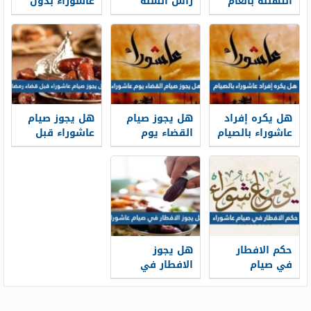
التهنئة بالعام
رأس السنة
عاشوراء بدون
الهجري الجديد
الهجرية
نية ابن عثيميين
1448
هل يكره إفراد
هل يجوز صيام
هل يجوز صيام
عاشوراء بالصيام
القضاء يوم
عاشوراء قبل
عاشوراء
قضاء رمضان
حكم الافطار
هل يجوز
في صيام
الافطار في
عاشوراء
صيام عاشوراء