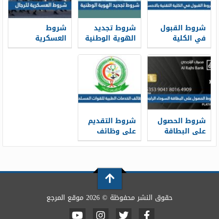
شروط القبول
شروط تجديد
شروط
في الكلية
الهوية الوطنية
العسكرية
التقنية بالاحساء
1448 قبل
للرجال 1448
1448 ونسب
انتهائها
القبول
شروط الحصول
شروط التقديم
على البطاقة
على وظائف
السوداء
الخدمات الطبية
الراجحي 1448
للقوات
المسلحة 1448
حقوق النشر محفوظة © 2026 موقع المرجع