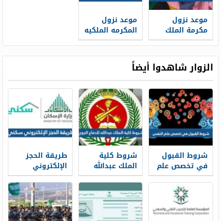
موعد نزول
موعد نزول
مكرمة الملك
المكرمه الملكيه
للضمان رمضان
للضمان
1443
الاجتماعي 1444
الزوار شاهدوا أيضاً
شروط القبول
شروط كلية
طريقة الحجز
في تخصص علم
الملك عبدالله
الإلكتروني
النفس ونسب
للدفاع الجوي
سكني 1448
القبول 1448
1448 ونسب
وشروط الحجز
القبول