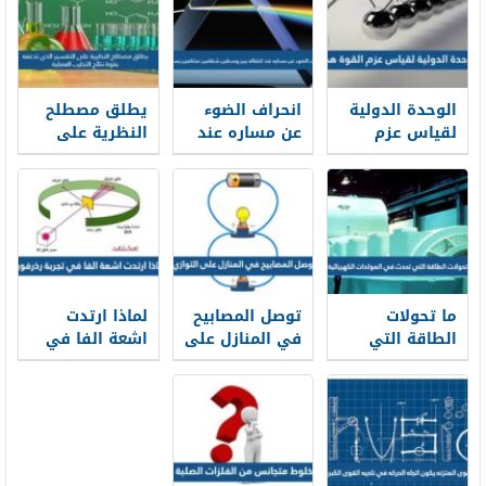
الوحدة الدولية
انحراف الضوء
يطلق مصطلح
لقياس عزم
عن مساره عند
النظرية على
القوة هي
انتقاله بين
التفسير الذي
وسطين
تدعمه بقوة
شفافين
نتائج التجارب
مختلفين يسمى
العملية
ما تحولات
توصل المصابيح
لماذا ارتدت
الطاقة التي
في المنازل على
اشعة الفا في
تحدث في
التوازي
تجربة رذرفورد
المولدات
الكهربائية ؟