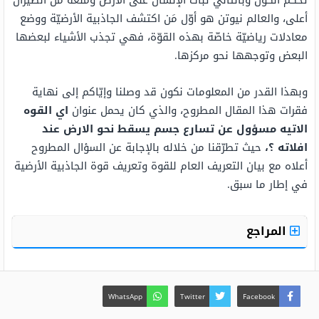
تحكّم الكون وبالتالي ثبات الإنسان على الأرض ومنعه من الطيران
أعلى، والعالم نيوتن هو أوّل مَن اكتشف الجاذبية الأرضيّة ووضع
معادلات رياضيّة خاصّة بهذه القوّة، فهي تجذب الأشياء لبعضها
البعض وتوجهها نحو مركزها.
وبهذا القدر من المعلومات نكون قد وصلنا وإيّاكم إلى نهاية
فقرات هذا المقال المطروح، والذي كان يحمل عنوان
اي القوه
الاتيه مسؤول عن تسارع جسم يسقط نحو الارض عند
افلاته ؟،
حيث تطرّقنا من خلاله بالإجابة عن السؤال المطروح
أعلاه مع بيان التعريف العام للقوة وتعريف قوة الجاذبية الأرضية
في إطار ما سبق.
المراجع
WhatsApp
Twitter
Facebook