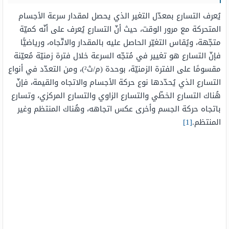
يُعرف التسارع بمعدّل التغير الذي يحصل لمقدار سرعة الأجسام
المتحركة مع مرور الوقت، حيث أنّ التسارع يُعرف على أنّه كميّة
متجّهة، ويُقاس التغيّر الحاصل عليه بالمقدار والاتّجاه، ورياضيًّا
فإنّ التسارع هو تغيير في مُتجّه السرعة خلال فترة زمنيّة مُعيّنة
مقسومًا على الفترة الزمنيّة، بوحدة (م/ث²)، ومن التعدّد في أنواع
التسارع الذي يُحدّدها نوع حركة الأجسام والاتجاه والقيمة، فإنّ
هُناك التسارع الخطّي والتسارع الزاوي والتسارع المركزي، وتسارع
باتجاه حركة الجسم وأخرى عكس اتجاهه، وهُناك المنتظم وغير
المنتظم.
[1]