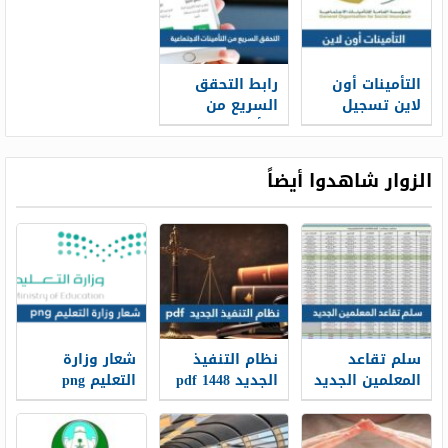
التأمينات أون
رابط التحقق
لاين تسجيل
السريع من
الدخول 1448
التأمينات
الاجتماعية 1448
الزوار شاهدوا أيضاً
سلم تقاعد
نظام التنفيذ
شعار وزارة
المعلمين الجديد
الجديد 1448 pdf
التعليم png
1448
الجديد 1448