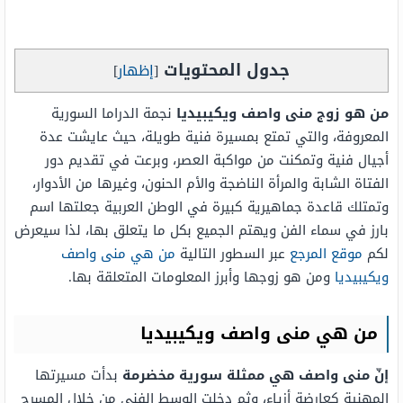
جدول المحتويات
[
إظهار
]
من هو زوج منى واصف ويكيبيديا
نجمة الدراما السورية
المعروفة، والتي تمتع بمسيرة فنية طويلة، حيث عايشت عدة
أجيال فنية وتمكنت من مواكبة العصر، وبرعت في تقديم دور
الفتاة الشابة والمرأة الناضجة والأم الحنون، وغيرها من الأدوار،
وتمتلك قاعدة جماهيرية كبيرة في الوطن العربية جعلتها اسم
بارز في سماء الفن ويهتم الجميع بكل ما يتعلق بها، لذا سيعرض
لكم
موقع المرجع
عبر السطور التالية
من هي منى واصف
ويكيبيديا
ومن هو زوجها وأبرز المعلومات المتعلقة بها.
من هي منى واصف ويكيبيديا
إنّ منى واصف هي ممثلة سورية مخضرمة
بدأت مسيرتها
المهنية كعارضة أزياء، وثم دخلت الوسط الفني من خلال المسرح