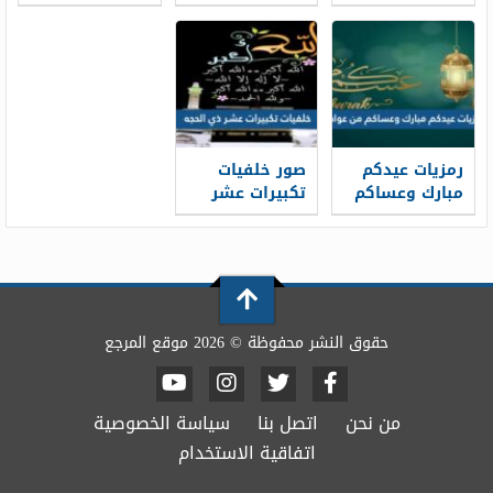
1448 / 2026
خلفيات تهنئة
المبارك 2026 ،
عيد الاضحى
أفضل بطاقات
جديدة 1448
تهنئة العيد
جديدة 1448
رمزيات عيدكم
صور خلفيات
مبارك وعساكم
تكبيرات عشر
من عواده 1448 /
ذي الحجة
1448/2026
2026
حقوق النشر محفوظة © 2026 موقع المرجع
من نحن
اتصل بنا
سياسة الخصوصية
اتفاقية الاستخدام