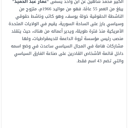
الكبير محمد شاهين عن ابن واحد يسمى “
عمار عبد الحميد
”
يبلغ من العمر 55 عامًا، فهو من مواليد 1966م، متزوج من
الناشطة الحقوقية خولة يوسف، وهو كاتب وناشط حقوقي
وسياسي بارز على الساحة السورية، يقيم في الولايات المتحدة
الأمريكية منذ فترة طويلة، ويدير أعماله من هناك، حيث يتقلد
منصب رئيس مؤسسة ثروة الداعمة للديمقراطيات، ولها
مشاركات هامة في المجال السياسي ساعدت في وضع اسمه
داخل قائمة الأشخاص القادرين على صناعة الفارق السياسي
والتي تضم 43 اسم فقط.