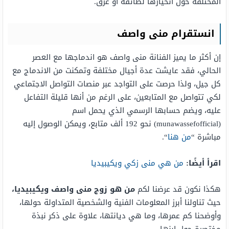
المختلفة حول انحيازها لطائفة أو عرق.
انستقرام منى واصف
إن أكثر ما يميز الفنانة منى واصف هو اندماجها مع العصر
الحالي، فقد عايشت عدة أجيال مختلفة وتمكنت من الاندماج مع
كل جيل، ولذا حرصت على التواجد عبر منصات التواصل الاجتماعي
لكي تتواصل مع المتابعين، على الرغم من أنها قليلة التفاعل
عليه، ويضم حسابها الرسمي الذي يحمل اسم
(munawassefofficial) نحو 192 ألف متابع، ويمكن الوصول إليه
مباشرة “
من هنا
“.
اقرأ أيضًا:
من هي منى زكي ويكيبيديا
هكذا نكون قد عرضنا لكم
من هو زوج منى واصف ويكيبيديا،
حيث تناولنا أبرز المعلومات الفنية والشخصية المتداولة حولها،
وأوضحنا كم عمرها، وما هي ديانتها، علاوة على ذكر نبذة