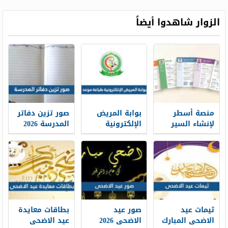
الزوار شاهدوا أيضاً
منصة أسطر
بوابة المريض
صور تزين دفاتر
لإنشاء السير
الإلكترونية
المدرسة 2026
الذاتية: حين
طباعة موعد
تتحول الخبرات
والتسجيل فيه
إلى حكاية
1448
مهنية واضحة
ثيمات عيد
صور عيد
بطاقات معايدة
الاضحى المبارك
الاضحى 2026
عيد الاضحى