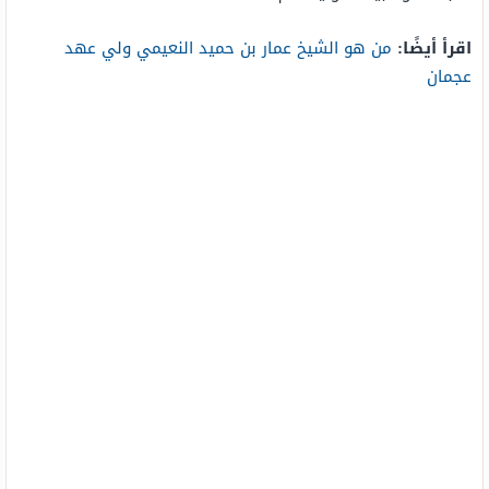
اقرأ أيضًا:
من هو الشيخ عمار بن حميد النعيمي ولي عهد
عجمان