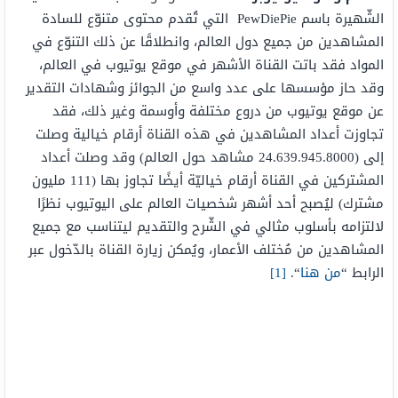
الشّهيرة باسم PewDiePie التي تُقدم محتوى متنوّع للسادة
المشاهدين من جميع دول العالم، وانطلاقًا عن ذلك التنوّع في
المواد فقد باتت القناة الأشهر في موقع يوتيوب في العالم،
وقد حاز مؤسسها على عدد واسع من الجوائز وشهادات التقدير
عن موقع يوتيوب من دروع مختلفة وأوسمة وغير ذلك، فقد
تجاوزت أعداد المشاهدين في هذه القناة أرقام خيالية وصلت
إلى (24.639.945.8000 مشاهد حول العالم) وقد وصلت أعداد
المشتركين في القناة أرقام خياليّة أيضًا تجاوز بها (111 مليون
مشترك) ليُصبح أحد أشهر شخصيات العالم على اليوتيوب نظرًا
لالتزامه بأسلوب مثالي في الشّرح والتقديم ليتناسب مع جميع
المشاهدين من مُختلف الأعمار، ويُمكن زيارة القناة بالدّخول عبر
الرابط “
من هنا
“.
[1]