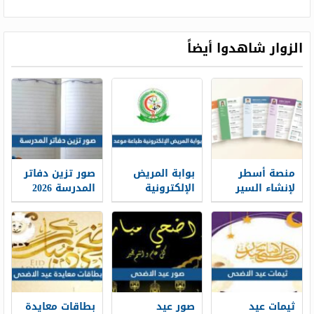
الزوار شاهدوا أيضاً
منصة أسطر
بوابة المريض
صور تزين دفاتر
لإنشاء السير
الإلكترونية
المدرسة 2026
الذاتية: حين
طباعة موعد
تتحول الخبرات
والتسجيل فيه
إلى حكاية
1448
مهنية واضحة
ثيمات عيد
صور عيد
بطاقات معايدة