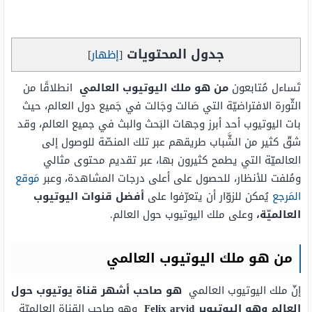
جدول المحتويات
[
إظهار
]
تَساءل مُتابعون
من هو ملك اليوتيوب العالمي
انطلاقًا من
الثّورة الافتراضيّة التي صَالت وجَالت في جَميع دول العالم، حيث
بات اليوتيوب أحد أبرز وجهات البَحث والبث في جميع العالم، وقد
شقّ كثير من الشَّباب طريقهم عبر تلك المنصّة للوصول إلى
العالميّة التي يطمح كثيرون بها، عبر تقديم محتوى مثالي
ومُلفت للأنظار، للحصول على أعلى درجات المشاهدة، وعبر
مَوقع
المَرجع
يُمكن للزوّار أن يتعرّفوا على
أفضل قنوات اليوتيوب
العالميّة،
وعلى ملك اليوتيوب حول العالم.
من هو ملك اليوتيوب العالمي
إنّ ملك اليوتيوب العالمي
هو صاحب أشهر قناة يوتيوب حول
العالم وهو اليوتيوبر
Felix arvid
وهو صاحب القناة العالميّة