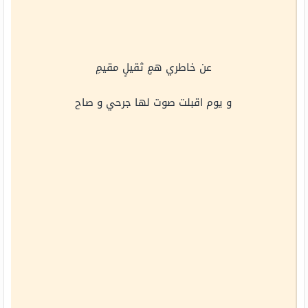
عن خاطري همٍ ثقيلٍ مقيمِ
و يوم اقبلت صوت لها جرحي و صاح