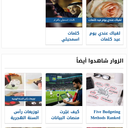
لقياك عندي يوم
كلمات
عيد كلمات
اسمحيلي
يالغرام محمد
عبده
الزوار شاهدوا أيضاً
Five Budgeting
كيف غيّرت
توزيعات رأس
Methods Ranked
منصات البيانات
السنة الهجرية
for Recreational
الرياضية طريقة
1448 جاهزة