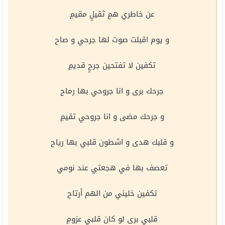
عن خاطري همٍ ثقيلٍ مقيمِ
و يوم اقبلت صوت لها جرحي و صاح
تكفين لا تفتحين جرحٍ قديمِ
جرحك برى و انا جروحي بها رماح
و جرحك مضى و انا جروحي تقيمِ
و قلبك هدى و اشطون قلبي بها رياح
تعصف بها في هجعتي عند نومي
تكفين خليني من الهم أرتاح
قلبي برى لو كان قلبي عزومِ