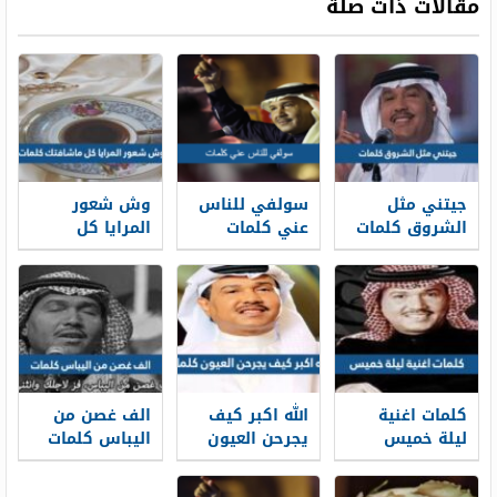
مقالات ذات صلة
جيتني مثل
سولفي للناس
وش شعور
الشروق كلمات
عني كلمات
المرايا كل
ماشافتك كلمات
كلمات اغنية
الله اكبر كيف
الف غصن من
ليلة خميس
يجرحن العيون
اليباس كلمات
محمد عبده
كلمات