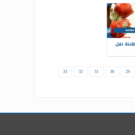
هنئة نقل
33
32
31
30
29