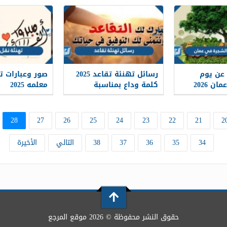
 عن يوم
رسائل تهنئة تقاعد 2025
صور وعبارات ت
 2026
كلمة وداع بمناسبة
معلمه 2025
التقاعد
28
27
26
25
24
23
22
21
2
34
35
36
37
38
التالي
الأخيرة
حقوق النشر محفوظة © 2026 موقع المرجع