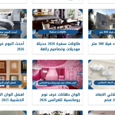
كم تكلفة بناء فيلا 300 متر
طاولات سفرة 2026 حديثة
أحدث البوم غر
موديلات وتصاميم رائعة
2026
غرف طعام مميزة
اثي الابعاد
الوان دهانات غرف نوم
افضل الوان الا
رومانسية للعرائس 2026
ال
والخارجية مود
وكلاسيك