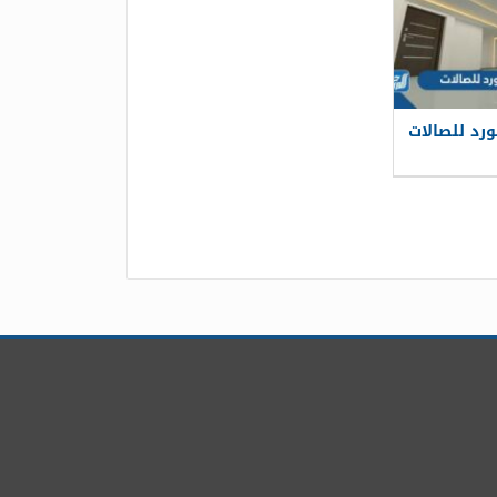
د للصالات