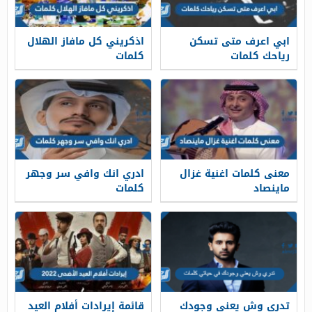
ابي اعرف متى تسكن
اذكريني كل مافاز الهلال
رياحك كلمات
كلمات
معنى كلمات اغنية غزال
ادري انك وافي سر وجهر
ماينصاد
كلمات
تدري وش يعني وجودك
قائمة إيرادات أفلام العيد