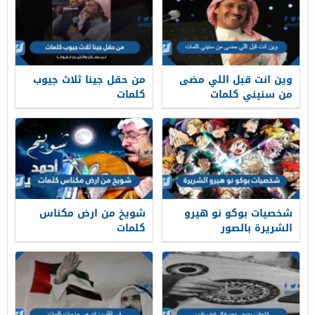
وين انت قبل اللي مضى
من حقل جينا ثلاث جيوب
من سنيني كلمات
كلمات
شخصيات بوكو نو هيرو
شويخ من ارض مكناس
الشريرة بالصور
كلمات