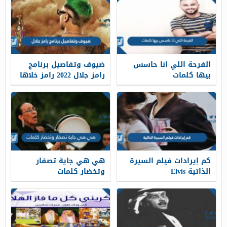
الفرحة اللي انا حاسس
ضيوف وتفاصيل برنامج
بيها كلمات
رامز جلال 2022 رامز خلاها
دمار
كم إيرادات فيلم السيرة
هي هي جاية تصفار
الذاتية Elvis
وتخضار كلمات