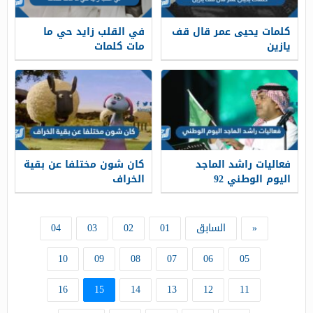
كلمات يحيى عمر قال قف
في القلب زايد حي ما
يازين
مات كلمات
فعاليات راشد الماجد
كان شون مختلفا عن بقية
اليوم الوطني 92
الخراف
«
السابق
01
02
03
04
10
09
08
07
06
05
16
15
14
13
12
11