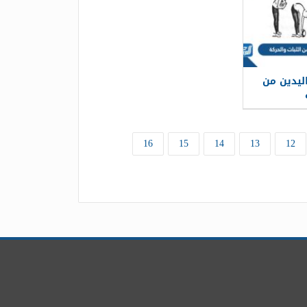
اليدين من
16
15
14
13
12