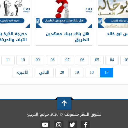
س ابو خالد
هل بلاك بينك ممهدين
دحرجة الكرة ب
الطريق
الثبات والحركة
11
10
09
08
07
06
05
04
0
17
18
19
20
التالي
الأخيرة
حقوق النشر محفوظة © 2026 موقع المرجع