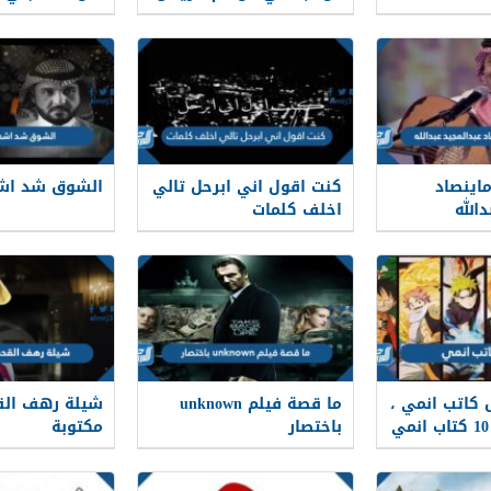
اينصاد
كنت اقول اني ابرحل تالي
الشوق شد اشع
الله
اخلف كلمات
كاتب انمي ،
ما قصة فيلم unknown
شيلة رهف ال
قائمة أفضل 10 كتاب انمي
باختصار
مكتوبة
 العالمي