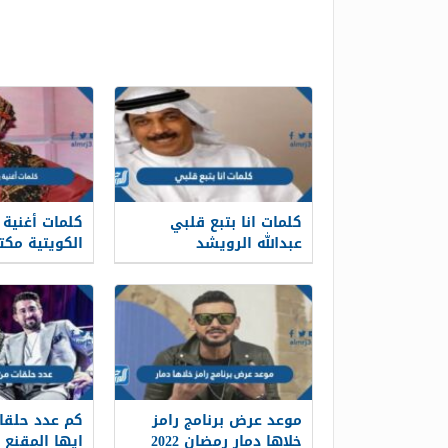
كلمات انا بتبع قلبي
كلمات أغنية ي
عبدالله الرويشد
الكويتية مكت
موعد عرض برنامج رامز
كم عدد حلقا
خلاها دمار رمضان 2022
ايها المقنع