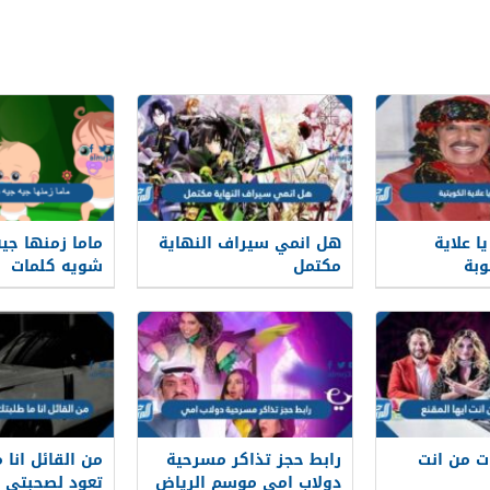
ا علاية
هل انمي سيراف النهاية
ماما زمنها جيه
وبة
مكتمل
شويه كلمات
ت من انت
رابط حجز تذاكر مسرحية
من القائل انا 
دولاب امي موسم الرياض
تعود لصحبتي