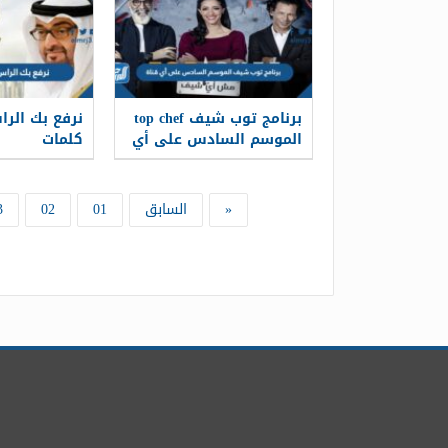
برنامج توب شيف top chef
نرفع بك الرا
الموسم السادس على أي
كلمات
قناة
«
السابق
01
02
3