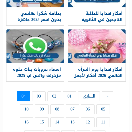
أفكار هدايا للطلبة
بطاقة شكرا معلمتي
الناجحين في الثانوية
بدون اسم 2025 جاهزة
العامة 2026 مميزة وغير
للطباعة
تقليدية
افكار هدايا يوم المرأة
اسماء قروبات بنات حلوة
العالمي 2026 أفكار لأجمل
مزخرفة واتس اب 2025
هدايا مميزة للسيدات
«
السابق
01
02
03
04
10
09
08
07
06
05
16
15
14
13
12
11