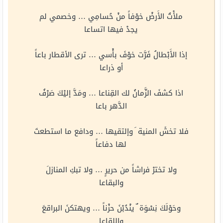
ملأْتُ الأَرضْ خوْفاً منْ حُسامِي … وخصمي لم
يجدْ فيها اتساعا
إذا الأَبْطالُ فَرَّت خوْفَ بأْسي … ترى الأقطار باعاً
أو ذراعا
اذا كشفَ الزَّمانُ لك القِناعا … ومَدَّ إليْكَ صَرْفُ
الدَّهر باعا
فلا تخشَ المنية َ وإلتقيها … ودافع ما استطعتَ
لها دفاعاً
ولا تخترْ فراشاً من حريرٍ … ولا تبكِ المنازلَ
والبقاعا
وحَوْلَكَ نِسْوَة ٌ ينْدُبْنَ حزْناً … ويهتكنَ البراقعَ
واللقاعا