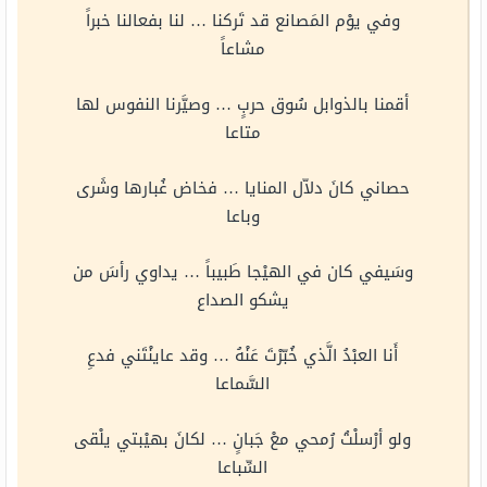
وفي يوْم المَصانع قد تَركنا … لنا بفعالنا خبراً
مشاعاً
أقمنا بالذوابل سُوق حربٍ … وصيَّرنا النفوس لها
متاعا
حصاني كانَ دلاّل المنايا … فخاض غُبارها وشَرى
وباعا
وسَيفي كان في الهيْجا طَبيباً … يداوي رأسَ من
يشكو الصداع
أَنا العبْدُ الَّذي خُبّرْتَ عَنْهُ … وقد عاينْتَني فدعِ
السَّماعا
ولو أرْسلْتُ رُمحي معْ جَبانٍ … لكانَ بهيْبتي يلْقى
السِّباعا