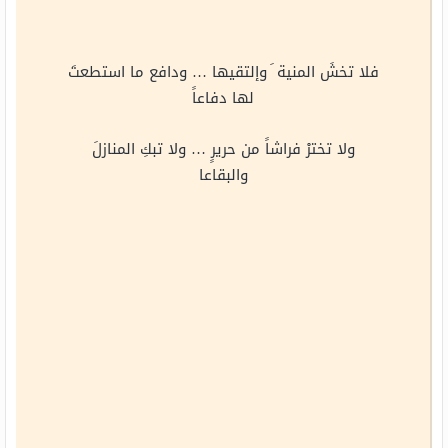
فلا تخشَ المنية َ وإلتقيها … ودافع ما استطعتَ
لها دفاعاً
ولا تخترْ فراشاً من حريرٍ … ولا تبكِ المنازلَ
والبقاعا