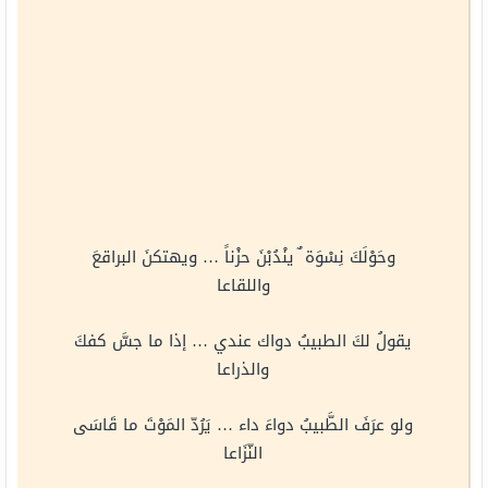
وحَوْلَكَ نِسْوَة ٌ ينْدُبْنَ حزْناً … ويهتكنَ البراقعَ
واللقاعا
يقولُ لكَ الطبيبُ دواك عندي … إذا ما جسَّ كفكَ
والذراعا
ولو عرَفَ الطَّبيبُ دواءَ داء … يَرُدّ المَوْتَ ما قَاسَى
النّزَاعا