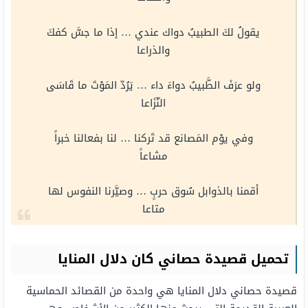
يقولُ لكَ الطبيبُ دواك عندي … إذا ما جسَّ كفكَ
والذراعا
ولو عرَفَ الطَّبيبُ دواءَ داء … يَرُدّ المَوْتَ ما قَاسَى
النّزَاعا
وفي يوْم المَصانع قد تَركنا … لنا بفعالنا خبراً
مشاعاً
أقمنا بالذوابل سُوق حربٍ … وصيَّرنا النفوس لها
متاعا
تحميل قصيدة حصاني كان دلال المنايا
قصيدة حصاني دلال المنايا هي واحدة من القصائد الحماسية