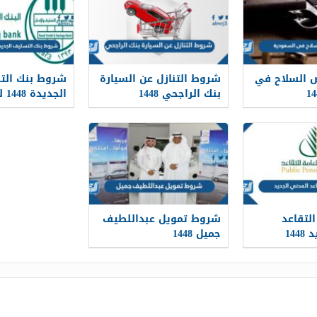
 السلاح في
شروط التنازل عن السيارة
شروط بنك الت
بنك الراجحي 1448
الج
كفيل
لتقاعد
شروط تمويل عبداللطيف
144
جميل 1448