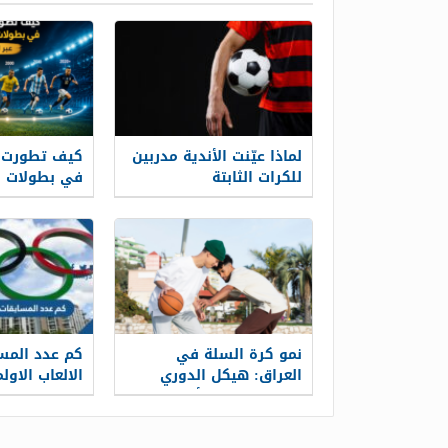
لماذا عيّنت الأندية مدربين
كيف تطورت ك
للكرات الثابتة
في بطولات ك
عبر السنين؟
نمو كرة السلة في
كم عدد المس
العراق: هيكل الدوري
الالعاب الاول
والاستثمارات وأكاديميات
الشباب