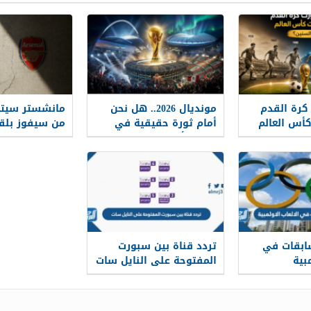
رة القدم
مونديال 2026.. هل نحن
مانشستر سيتي
أس العالم
أمام ثورة حقيقية في
من سيفوز بلق
تاريخ كأس العالم؟
الإنجليزي في 2025-2026؟
ابقات في
تردد قناة بين سبورت
مبية
المفتوحة على النايل سات
2026