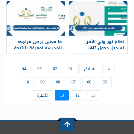
نظام نور ولي الأمر
ما معنى يرجى مراجعة
تسجيل دخول 1447
المدرسة لمعرفة النتيجة
«
السابق
01
02
03
04
10
09
08
07
06
05
11
12
13
الأخيرة