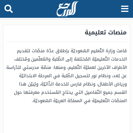
منصات تعليمية
قامت وزارة التّعليم السّعوديّة بإطلاق عدّة منصّات لتقديم
الخدمات التّعليميّة المُختلفة إلى الطّلبة والمُعلّمين ومُختلف
الأطراف الآخرين لعمليّة التّعليم، ومنها: منصّة مدرستي للدّراسة
عن بُعد، ونظام نور لتسجيل الطّلبة في المرحلة الابتدائيّة
ورياض الأطفال، ونظام فارس للخدمة الذّاتيّة، ويُبيّن هذا
القسم جميع التّفاصيل التي يحتاج المُستخدم معرفتها حول
المنصّات التّعليميّة في المملكة العربيّة السّعوديّة.