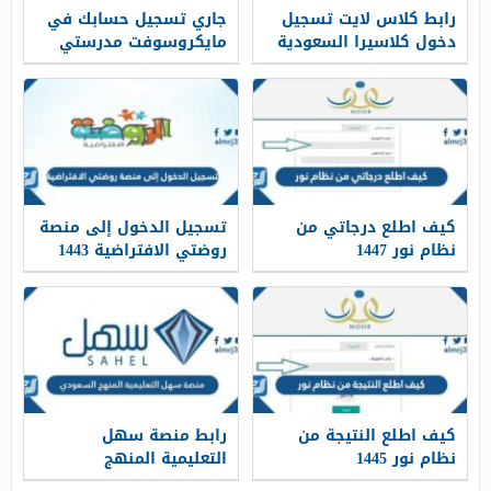
رابط كلاس لايت تسجيل
جاري تسجيل حسابك في
دخول كلاسيرا السعودية
مايكروسوفت مدرستي
classlight.com
كيف اطلع درجاتي من
تسجيل الدخول إلى منصة
نظام نور 1447
روضتي الافتراضية 1443
كيف اطلع النتيجة من
رابط منصة سهل
نظام نور 1445
التعليمية المنهج
السعودي sahl.io