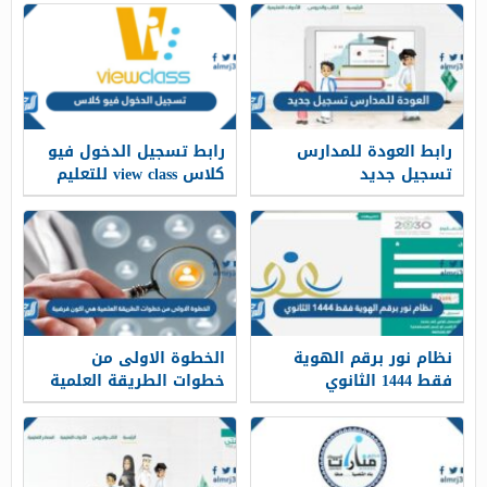
رابط العودة للمدارس
رابط تسجيل الدخول فيو
تسجيل جديد
كلاس view class للتعليم
backtoschool.sa
الالكتروني والمدارس
الإفتراضية
نظام نور برقم الهوية
الخطوة الاولى من
فقط 1444 الثانوي
خطوات الطريقة العلمية
هي اكون فرضية