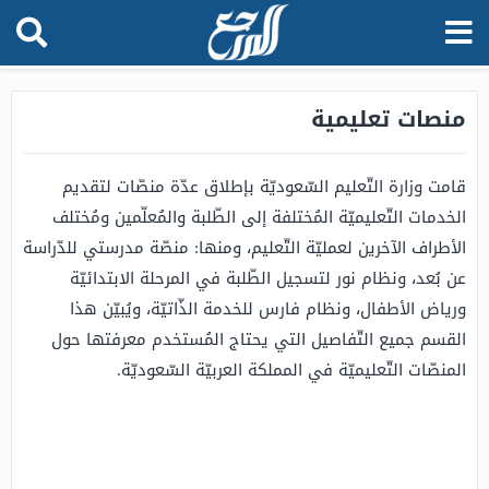
منصات تعليمية
قامت وزارة التّعليم السّعوديّة بإطلاق عدّة منصّات لتقديم
الخدمات التّعليميّة المُختلفة إلى الطّلبة والمُعلّمين ومُختلف
الأطراف الآخرين لعمليّة التّعليم، ومنها: منصّة مدرستي للدّراسة
عن بُعد، ونظام نور لتسجيل الطّلبة في المرحلة الابتدائيّة
ورياض الأطفال، ونظام فارس للخدمة الذّاتيّة، ويُبيّن هذا
القسم جميع التّفاصيل التي يحتاج المُستخدم معرفتها حول
المنصّات التّعليميّة في المملكة العربيّة السّعوديّة.