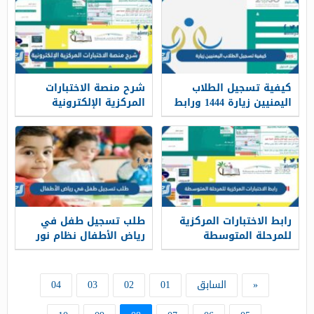
كيفية تسجيل الطلاب
شرح منصة الاختبارات
اليمنيين زيارة 1444 ورابط
المركزية الإلكترونية
التسجيل
وطريقة حل الإختبارات
المركزية 1443
رابط الاختبارات المركزية
طلب تسجيل طفل في
للمرحلة المتوسطة
رياض الأطفال نظام نور
1443
ekhtibar.moe.gov.sa
«
السابق
01
02
03
04