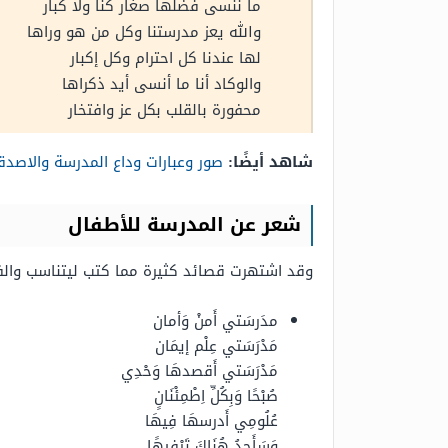
ما ننسى فضلها صغار كنا ولا كبار
والله يعز مدرستنا وكل من هو وراها
لها عندنا كل احترام وكل إكبار
والوكاد أنا ما أنسى أيد ذكراها
محفورة بالقلب بكل عز وافتخار
شاهد أيضًا:
صور وعبارات وداع المدرسة والاصدق
شعر عن المدرسة للأطفال
وقد اشتهرت قصائد كثيرة مما كتب ليتناسب والفئ
مدَرسَتي أَمنْ وَأمان
مَدْرَسَتي عِلْم إيمَان
مَدْرَسَتي أَقصدهَا وَحْدِي
صُبْحًا وَبِكُلِّ اِطْمِئْنَانٍ
عُلُومِي أَدرسهَا فِيهَا
وَسَأَجِدُ هُنَاكَ تَرْفِيهًا