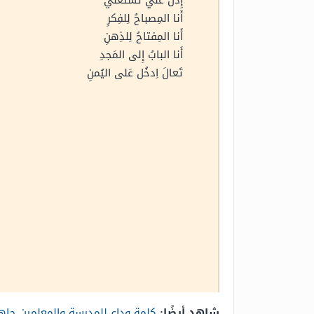
إِذَن عَنِّيَ تَستَغني
أَنا المِصباحُ لِلفِكرِ
أَنا المِفتاحُ لِلذِهنِ
أَنا البابُ إِلى المَجدِ
تَعالَ اِدخُل عَلى اليُمنِ
شاهد أيضًا:
كلمة وداع للمدرسة والمعلمين جاه