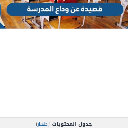
جدول المحتويات
[
إظهار
]