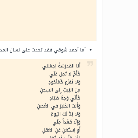
أما أحمد شوقي فقد تحدث على لسان المدر
أَنا المَدرَسَةُ اِجعَلني
كَأُمٍّ لا تَمِل عَنّي
وَلا تَفزَع كَمَأخوذٍ
مِنَ البَيتِ إِلى السِجنِ
كَأَنّي وَجهُ صَيّادٍ
وَأَنتَ الطَيرُ في الغُصنِ
وَلا بُدَّ لَكَ اليَومَ
وَإِلّا فَغَداً مِنّي
أَوِ اِستَغنِ عَنِ العَقلِ