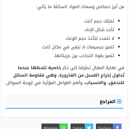
من أبرز خصائص وسمات المواد السائلة ما يأتي:
تمتلك حجم ثابت.
تأخذ شكل الإناء.
لا تتمدد لتأخذ حجم الوعاء.
تتميز بجسيمات لا تبقى في مكان ثابت.
تتميز بقوة التجاذب بين جزيئاتها.
في نهاية المقال تطرقنا إلى ذكر
خَاصية تَلحظها عِندما
تُحاول إخرَاج العَسل من القارورةِ، وهي مُقاومة السَائل
للتدفق، والانسياب،
وأهم العوامل المؤثرة في لزوجة السوائل.
المراجع
WhatsApp
Twitter
Facebook