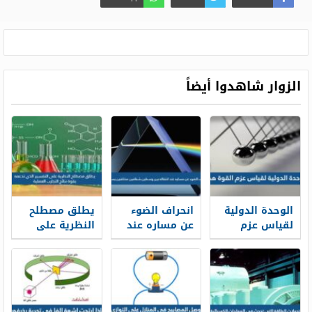
الزوار شاهدوا أيضاً
الوحدة الدولية
انحراف الضوء
يطلق مصطلح
لقياس عزم
عن مساره عند
النظرية على
القوة هي
انتقاله بين
التفسير الذي
وسطين
تدعمه بقوة
شفافين
نتائج التجارب
مختلفين يسمى
العملية