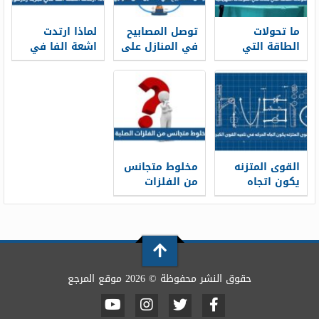
ما تحولات
توصل المصابيح
لماذا ارتدت
الطاقة التي
في المنازل على
اشعة الفا في
تحدث في
التوازي
تجربة رذرفورد
المولدات
الكهربائية ؟
القوى المتزنه
مخلوط متجانس
يكون اتجاه
من الفلزات
الحركه في
الصلبة
ناحيه القوى
الكبرى
حقوق النشر محفوظة © 2026 موقع المرجع