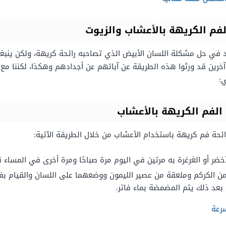
لفم الكريهة بالأعشاب والزيوت
 في حل مشكلة اللسان الأبيض الذي تصاحبه رائحة كريهة، ولكن ينبغي 
 آخرين قد ورثوا هذه الطريقة عن آبائهم عن أجدادهم وهكذا، لكننا م
:
 الفم الكريهة بالأعشاب
ئحة فم كريهة باستخدام الأعشاب من خلال الطريقة الآتية:
خضر أو الغرغرة به مرتين في اليوم مرة صباحًا ومرة أخرى في المساء قب
 الكركم وملعقة من عصير الليمون ووضعهما على اللسان والقيام بفركه
بعد ذلك يتم المضمضة بماء فاتر.
سرعة