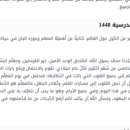
لجميع.
ية 1448
ن الدّول حولَ العالم، كنايةً عن أهميّة المعلم وجوره البارز في حيا
ّدنا محمّد رسول الله، الصّادق الوعد الأمين، خير المُرسلين، ومعلّم البش
خامس من شهر أكتوبر لكلّ عام ميلادي، نقوم بالاحتفال ورفع رايات المحب
م إلى جميع القلوب التي باتت في انتظارها، فنحتفل في يوم المعلّم لل
أن تصل القلوب إلى مسارات العلم، وتُغادر الجهل، فالمعلّم هو الخُطوة
م في هذا اليوم، وفي جميع الأيام، وهو ما يجب أن نتعرّف به على الدوام
ه الجهود، ونسأل الله أن يكتب لكم أرفع الدّرجات عن ما قدّمتموه في 