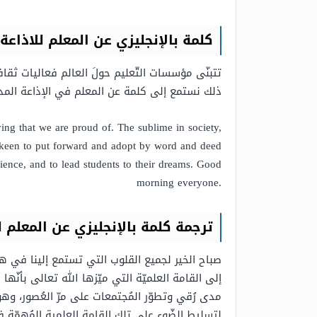
كلمة بالإنجليزي عن المعلم للاذاعة ال
تتبنّى مؤسسات التّعليم حولَ العالم فعاليات ثقا
ذلك نستمع إلى كلمة عن المعلم في الإذاعة المد
ving that we are proud of. The sublime in society,
re keen to put forward and adopt by word and deed
science, and to lead students to their dreams. Good
morning everyone.
ترجمة كلمة بالإنجليزي عن المعلم للا
صباح الخير لجميع القلوب التي تستمع إلينا في هذ
إلى القامة العلميّة التي ميّزها الله تعالى بأنّه
مدى رُقي وتطوّر المُجتمعات على مرّ العُصور، وهو
لتسليط الضّوء على تلك القامة العلمية المُهمّة ف