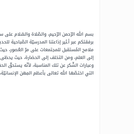
بسم الله الرّحمن الرّحيم، والصّلاة والسّلام على 
برفقتكم عبر أـثير إذاعتنا المدرسيّة الصّباحية لل
ملامح المُستقبل للمجتمعات على مرّ العُصور، حيث 
إلى العلم، ومن التخلف إلى الحضارة، حيث يحظى ال
وعبارات الشّكر عن تلك المناسبة، لأنّه يستحقّ الحف
التي اختصّها الله تعالى بأعظم المِهن الإنسانيّة،