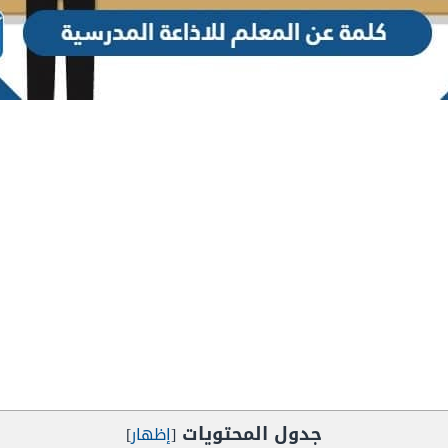
جدول المحتويات
[
إظهار
]