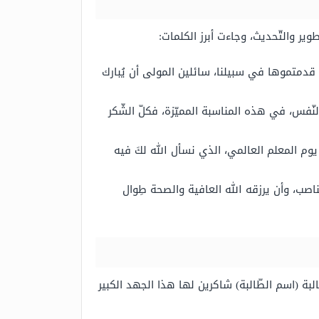
وير والتّحديث، وجاءت أبرز الكلمات:
 قدمتموها في سبيلنا، سائلين المولى أن يُبارك
لنّفس، في هذه المناسبة المميّزة، فكلّ الشّكر
 يوم المعلم العالمي، الذي نسأل الله لكَ فيه
صب، وأن يرزقه الله العافية والصحة طِوال
لبة (اسم الطّالبة) شاكرين لها هذا الجهد الكبير