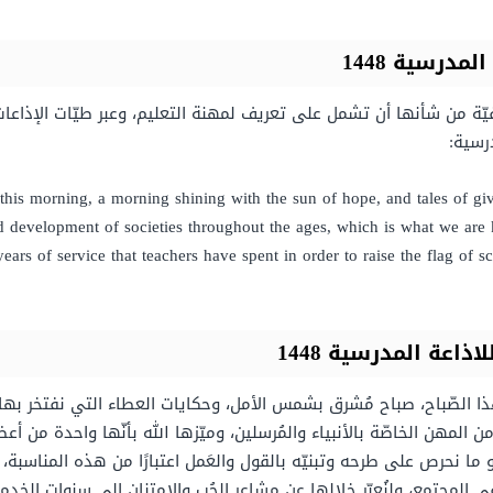
مدرسية 1448
فيّة من شأنها أن تشمل على تعريف لمهنة التعليم، وعبر طيّات الإذاعا
رسية:
s this morning, a morning shining with the sun of hope, and tales of gi
 and development of societies throughout the ages, which is what we a
years of service that teachers have spent in order to raise the flag of 
ذاعة المدرسية 1448
ا الصّباح، صباح مُشرق بشمس الأمل، وحكايات العطاء التي نفتخر بها 
ا من المهن الخاصّة بالأنبياء والمُرسلين، وميّزها الله بأنّها واحدة من
 ما نحرص على طرحه وتبنيّه بالقول والعَمل اعتبارًا من هذه المناسبة،
ي المجتمع، ولنُعبّر خِلالها عن مشاعر الحُب والامتنان إلى سنوات الخد