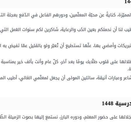
يّزة، كنايةً عن محبّة المعلّمين، ودورهم الفاعل في الدّفع بعجلة التط
 لنا أن نحملكم بعين الحُب والرعاية، شاكرين لكم سنوات العَمل التي
بريكات وأمضي بها، علّها تستطيع أن تُعبّر ولو بالقليل عمّا تفيض به ا
ظلالها على قلوب طلّابك يومًا بعد آخر، كلّ عام وأنت بألف خير بمناسبة
.
ر وعبارات أنيقة، سائلين المولى أن يجعل لمعلّمي الغالي، أطيب المنا
ة 1448
لالها على حضور المعلم، ودوره البارز، نستمع إليها بصوت الزميلة الطّا