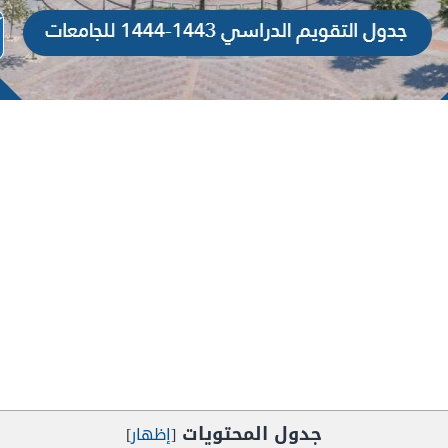
جدول المحتويات
[
إظهار
]