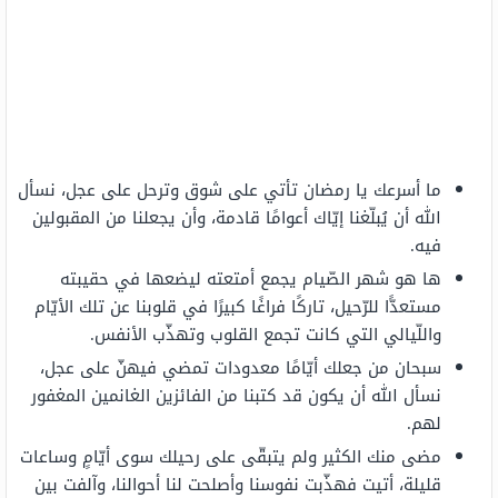
ما أسرعك يا رمضان تأتي على شوق وترحل على عجل، نسأل
الله أن يُبلّغنا إيّاك أعوامًا قادمة، وأن يجعلنا من المقبولين
فيه.
ها هو شهر الصّيام يجمع أمتعته ليضعها في حقيبته
مستعدًّا للرّحيل، تاركًا فراغًا كبيرًا في قلوبنا عن تلك الأيّام
واللّيالي التي كانت تجمع القلوب وتهذّب الأنفس.
سبحان من جعلك أيّامًا معدودات تمضي فيهنّ على عجل،
نسأل الله أن يكون قد كتبنا من الفائزين الغانمين المغفور
لهم.
مضى منك الكثير ولم يتبقّى على رحيلك سوى أيّامٍ وساعات
قليلة، أتيت فهذّبت نفوسنا وأصلحت لنا أحوالنا، وآلفت بين