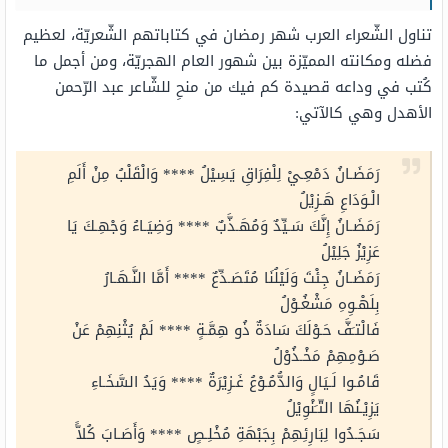
تناول الشّعراء العرب شهر رمضان في كتاباتهم الشّعريّة، لعظيم
فضله ومكانته المميّزة بين شهور العام الهجريّة، ومن أجمل ما
كُتب في وداعه قصيدة كم فيك من منحِ للشّاعر عبد الرّحمن
الأهدل وهي كالآتي:
رَمَضَـانُ دَمْعِـيْ لِلْفِرَاقِ يَسِيْلُ **** وَالْقَلْبُ مِنْ أَلَمِ
الْـوَدَاعِ هَـزِيْلُ
رَمَضَـانُ إِنَّكَ سَـيِّدٌ وَمُهَـذَّبٌ **** وَضِيَـاءُ وَجْهِـكَ يَا
عَزِيْزُ جَلِيْلُ
رَمَضَـانُ جِئْتَ وَلَيْلُنَا مُتَصَـدِّعٌ **** أَمَّا النَّـهَـارُ
بِلَهْـوِهِ مَشْغُـوْلُ
فَالْتـَفَّ حَـوْلَكَ سَادَةٌ ذُو هِمَّـةٍ **** لَمْ يُثْنِهِمْ عَنْ
صَـوْمِهِمْ مَخْـذُوْلُ
قَامُـوا لَـيَالٍ وَالدُّمُـوْعُ غَـزِيْرَةٌ **** وَيَدُ السَّخَـاءِ
يَزِيْـنُهَا التّـَنْوِيْلُ
سَجَـدُوا لِبَارِئِهِمْ بِجَبْهَةِ مُخْلِـصٍ **** وَأَصَـابَ كُلاًّ