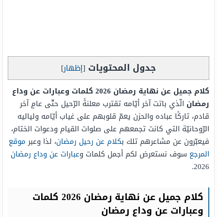
جدول المحتويات
[
إظهار
]
كلام جميل عن نهاية رمضان 2026 كلمات وعبارات عن وداع
رمضان
الّذي باتت آخر أيّامه تقترب معلنةً الرّحيل حتّى عامٍ آخر
قادم، تاركًا عباده والحزن يعمّ قلوبهم على غياب أيّامه ولياليه
الرّوحانيّة التي كانت تجمعهم على صلوات القيام ودعوات الختام،
فيعبّرون عن مشاعرهم تلك ب
كلام عن رحيل رمضان
، لذا وعبر
موقع
المرجع
سوف نستعرض لكم أجمل كلمات و
عبارات عن وداع رمضان
2026.
كلام جميل عن نهاية رمضان 2026 كلمات
وعبارات عن وداع رمضان