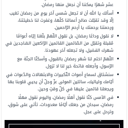
عشر شهرًا يمكننا أن نجعل منها رمضان.
أسألك يا الله أن لا تجعل شمس آخر يومٍ من رمضان تغيب
إلّا وقد تقبّلت صالح أعمالنا كلّها، وغفرت لنا خطيئتنا،
ورحمتنا برحمتك يا أرحم الرّاحمين.
لا نقول وداعًا رمضان، بل نقول اللّهمّ بلّغنا إيّاه أعوامًا
مُقبلة وتقبّل من الصّائمين القائمين الرّاكعين السّاجدين في
شهرك الفضيل، ولا تجعله آخر عهودنا.
اللّهمّ اختم لنا شهر رمضان بالقبول، وأسكنّا الجنّة مع
الرّسول، وأجعله فاتحة خيرٍ لنا لا تزول.
سنشتاق لسماع أصوات التّكبيرات والابتهالات والدّعوات في
أيّامك ولياليك، سائلين المولى عزّ وجلّ أن يحيي قلوبنا بها
ويجعلنا قائمين عليها في كلّ وقتٍ وحين.
في الأمس كنّا نقول أهلًا رمضان، واليوم نقول مهلًا
رمضان، سبحان من جعلك أيّامًا معدودات، تأتي على شوق،
وترحل على عجل.