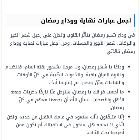
اجمل عبارات نهاية ووداع رمضان
في وداع شهر رمضان تتأثّر القلوب وتحزن على رحيل شهر الخير
والبركات، شهر الأجور والحسنات، ومن أجمل عبارات نهاية ووداع
رمضان كالآتي:
وداعًا يا شهر رمضان، ويا مرحبًا بشهور بقيّة العام، فالصّيام
وتلاوة القرآن باقية، والدّعوات الطّيبة في كلّ الأوقات
والسّاعات وكّنّ رمضان لم يُفارقنا أبدًا.
ما أصعب فراقك يا رمضان، سترحل عنّا تاركًا ذكريات جمعة
الأهل والأصحاب، نسأل الله أن يجمعنا معهم في كلّ
رمضان.
إنّنا متيقّنون بأنّك ستعود في عامك المُقبل من جديد، ولكن
الّذي لا نعلمه هل سنكون في استقبالك أم نكون ممن
أصبحوا تحت التّراب.