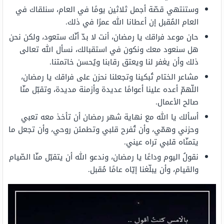
وستنتهي قصّة أجمل ثلاثين يومًا في العام، سنلقاك في
العام المُقبل إن أعطانا الله عمرًا في ذلك.
حان موعد فراقك يا رمضان، أنت لا بدّ أنّك ستعود، ولكن نحن
هل سنعود معك ونكون في استقبالك، نسأل الله تعالى
ذلك وأن يغفر لنا ويعتق رقابنا ويُحسن خاتمتنا.
مشاعر الختام تُبكينا وتجعلنا نحزن على فراقك يا رمضان،
اللّهمّ أعده علينا أعوامًا عديدة وأزمنة مديدة، وتقبّل منّا
صالح الأعمال.
أسألك يا الله مع نهاية شهر رمضان أن تأخذ معه تعبي
وحزني وهمّي، وأن تُفرح قلبي وتطمئن روحي، وأن تجعل ما
يتمنّاه قلبي تراه عيني.
نقولُ اليوم وداعًا يا رمضان، وندعو الله أن يتقبّل منّا الصّيام
والقيام، وأن يبلّغنا إيّاه عامًا مُقبل.