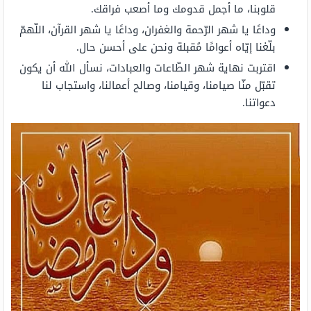
قلوبنا، ما أجمل قدومك وما أصعب فراقك.
وداعًا يا شهر الرّحمة والغفران، وداعًا يا شهر القرآن، اللّهمّ
بلّغنا إيّاه أعوامًا مُقبلة ونحن على أحسن حال.
اقتربت نهاية شهر الطّاعات والعبادات، نسأل الله أن يكون
تقبّل منّا صيامنا، وقيامنا، وصالح أعمالنا، واستجاب لنا
دعواتنا.