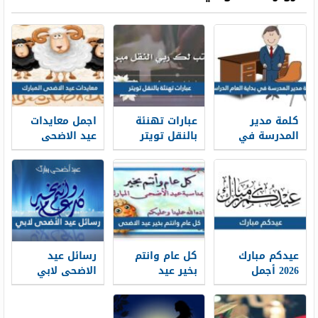
كلمة مدير
عبارات تهنئة
اجمل معايدات
المدرسة في
بالنقل تويتر
عيد الاضحى
بداية العام
1448 بالصور
المبارك 2026-
الدراسي 1448
1448
جاهزة للطباعة
عيدكم مبارك
كل عام وانتم
رسائل عيد
2026 أجمل
بخير عيد
الاضحى لابي
كلمات وعبارات
الاضحى 2026 ،
2026 … اجمل
وصور تهنئة
أجمل معايدات
مسجات تهنئة
عيد الاضحى
كل عام وانتم
عيد الاضحى