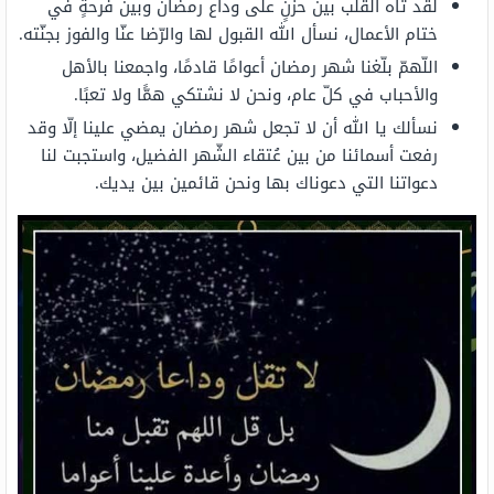
لقد تاه القلب بين حزنٍ على وداع رمضان وبين فرحةٍ في
ختام الأعمال، نسأل الله القبول لها والرّضا عنّا والفوز بجنّته.
اللّهمّ بلّغنا شهر رمضان أعوامًا قادمًا، واجمعنا بالأهل
والأحباب في كلّ عام، ونحن لا نشتكي همًّا ولا تعبًا.
نسألك يا الله أن لا تجعل شهر رمضان يمضي علينا إلّا وقد
رفعت أسمائنا من بين عُتقاء الشّهر الفضيل، واستجبت لنا
دعواتنا التي دعوناك بها ونحن قائمين بين يديك.