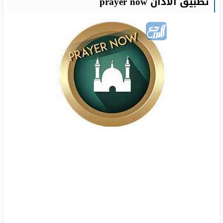
تطبيق الأذان prayer now