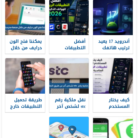
أندرويد 17 يعيد
أفضل
يمكننا فتح الون
ترتيب هاتفك
التطبيقات
درايف من خلال
من الداخل
الرياضية
منصة مدرستي
للهواتف الذكية
في 2026
كيف يختار
نقل ملكية رقم
طريقة تحميل
المستخدم
stc لشخص آخر
التطبيقات خارج
العربي تطبيقات
عن طريق
متجر Google
الرياضة
التطبيق
Play خطوة
المناسبة له؟
بخطوة