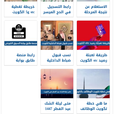
الاستعلام عن
رابط التسجيل
خريطة تغطية
نتيجة المرحلة
في الحج الميسر
5g stc الكويت
المتوسطة
الكويت 2026 عبر
بالرقم المدني
بوابة الحج
في الكويت
الكويتية
طريقة تعبئة
نسب قبول
رابط منصة
رصيد stc الكويت
ضباط الداخلية
طابق بوابة
بالخطوات 2026
الكويت 2025 /
السوق الكويتي
ksm.pai.gov.kw
2026
ما هي خطة
متى ليلة الشك
تكويت الوظائف
عيد الفطر 1447